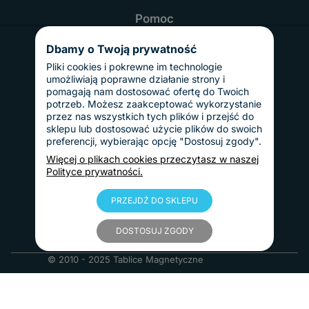
Pomoc
Najczęściej zadawane pytania
Realizacja i czas dostawy
Dbamy o Twoją prywatność
Odbiór osobisty
Twoje konto
Pliki cookies i pokrewne im technologie
Informacje
umożliwiają poprawne działanie strony i
Regulamin
pomagają nam dostosować ofertę do Twoich
Reklamacje i zwroty
potrzeb. Możesz zaakceptować wykorzystanie
Gwarancja
przez nas wszystkich tych plików i przejść do
Polityka prywatności
sklepu lub dostosować użycie plików do swoich
Dostawy i płatności
preferencji, wybierając opcję "Dostosuj zgody".
Koszty dostawy
InPost Pay
Więcej o plikach cookies przeczytasz w naszej
Sposoby płatności
Polityce prywatności.
O nas
Kontakt
Informacje o firmie
PRZEJDŹ DO SKLEPU
Nasze realizacje
Blog
DOSTOSUJ ZGODY
© 2010 - 2025 Tablice Magnetyczne