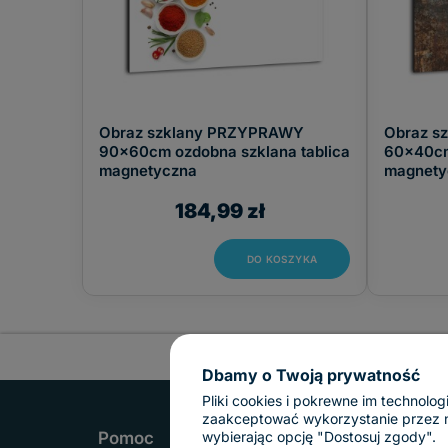
Obraz szklany PRZYPRAWY
Obraz s
90x60cm ozdobna szklana tablica
60x40cm
magnetyczna
magnety
184,99 zł
DO KOSZYKA
Dbamy o Twoją prywatność
Pliki cookies i pokrewne im technol
zaakceptować wykorzystanie przez nas
Pomoc
wybierając opcję "Dostosuj zgody".
Informacje