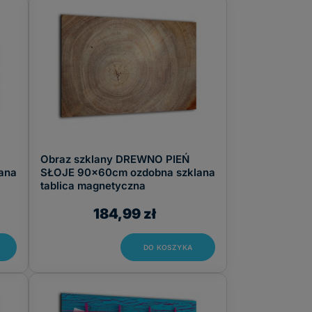
Obraz szklany DREWNO PIEŃ
ana
SŁOJE 90x60cm ozdobna szklana
tablica magnetyczna
184,99 zł
DO KOSZYKA