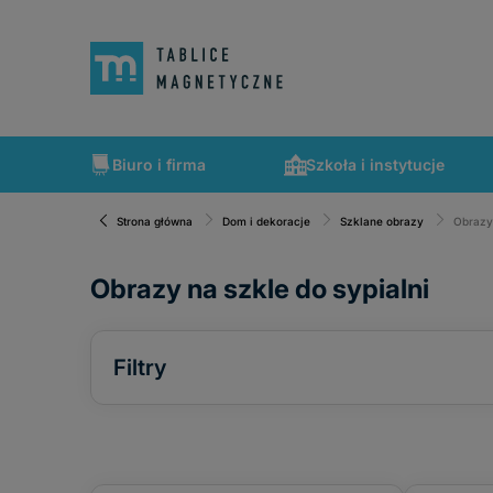
Biuro i firma
Szkoła i instytucje
Strona główna
Dom i dekoracje
Szklane obrazy
Obrazy 
Obrazy na szkle do sypialni
Filtry
Cena
od
do