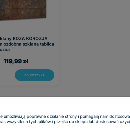
zklany RDZA KOROZJA
 ozdobna szklana tablica
czna
119,99 zł
DO KOSZYKA
ogie umożliwiają poprawne działanie strony i pomagają nam dostosow
 wszystkich tych plików i przejść do sklepu lub dostosować użycie
Dostawy i płatności
O nas