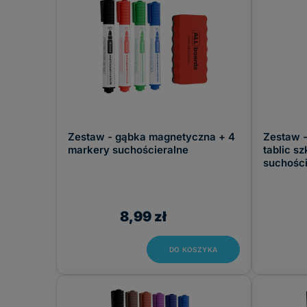
Zestaw - gąbka magnetyczna + 4
Zestaw 
markery suchościeralne
tablic s
suchości
8,99 zł
DO KOSZYKA