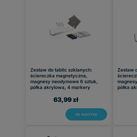
FILTRUJ
Zestaw do tablic szklanych:
Zestaw d
ściereczka magnetyczna,
ścierec
magnesy neodymowe 6 sztuk,
magnesy
półka akrylowa, 4 markery
półka ak
63,99 zł
DO KOSZYKA