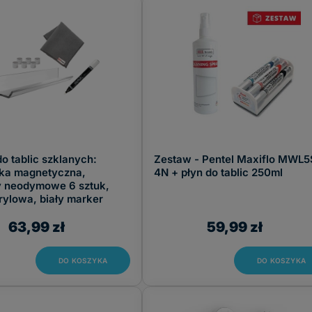
o tablic szklanych:
Zestaw - Pentel Maxiflo MWL5
zka magnetyczna,
4N + płyn do tablic 250ml
 neodymowe 6 sztuk,
rylowa, biały marker
63,99 zł
59,99 zł
DO KOSZYKA
DO KOSZYKA