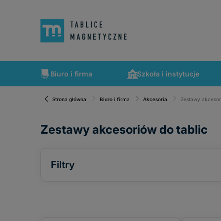
Biuro i firma
Szkoła i instytucje
Strona główna
Biuro i firma
Akcesoria
Zestawy akcesor
Zestawy akcesoriów do tablic
Filtry
Cena
od
do