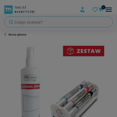
Strona główna
Szybka wysyłka, tablice zapakowane tak, że nic nie mogło się po dro