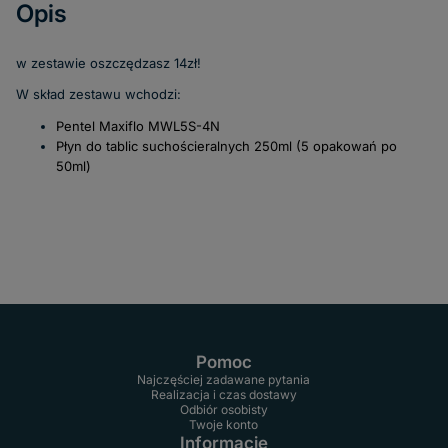
Opis
w zestawie oszczędzasz 14zł!
W skład zestawu wchodzi:
Pentel Maxiflo MWL5S-4N
Płyn do tablic suchościeralnych 250ml (5 opakowań po
50ml)
Pomoc
Najczęściej zadawane pytania
Realizacja i czas dostawy
Odbiór osobisty
Twoje konto
Informacje