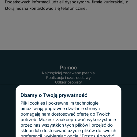
Dodatkowych informacji udzieli dyspozytor w firmie kurierskiej, z
którą można kontaktować się telefonicznie.
Pomoc
Najczęściej zadawane pytania
Realizacja i czas dostawy
Odbiór osobisty
Twoje konto
Informacje
Dbamy o Twoją prywatność
Regulamin
Reklamacje i zwroty
Pliki cookies i pokrewne im technologie
Gwarancja
umożliwiają poprawne działanie strony i
Polityka prywatności
pomagają nam dostosować ofertę do Twoich
Dostawy i płatności
potrzeb. Możesz zaakceptować wykorzystanie
Koszty dostawy
przez nas wszystkich tych plików i przejść do
InPost Pay
sklepu lub dostosować użycie plików do swoich
Sposoby płatności
preferencji, wybierając opcję "Dostosuj zgody".