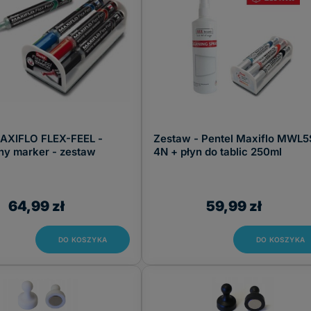
MAXIFLO FLEX-FEEL -
Zestaw - Pentel Maxiflo MWL5
ny marker - zestaw
4N + płyn do tablic 250ml
64,99 zł
59,99 zł
DO KOSZYKA
DO KOSZYKA