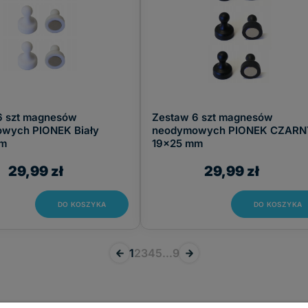
6 szt magnesów
Zestaw 6 szt magnesów
wych PIONEK Biały
neodymowych PIONEK CZARN
mm
19x25 mm
29,99 zł
29,99 zł
DO KOSZYKA
DO KOSZYKA
«
1
2
3
4
5
...
9
»