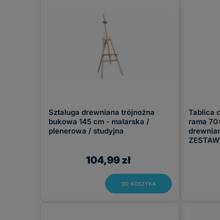
FILTRUJ
Jakie wybrać akcesoria do tablic sucho
Tablice magnetyczne suchościeralne
ze względu na swoj
markerów suchościeralnych
. Używanie tych przeznaczon
kolory i długa żywotność
.
Bardzo istotna jest
higiena tablic suchościeralnych
oraz i
delikatnej powierzchni tablicy, a jednocześnie pozbędą s
Jeżeli planujemy wykorzystywać tablice magnetyczne do prz
duży wybór magnesów, które pomogą w segregacji treści, 
Sztaluga drewniana trójnożna
Tablica 
Jakie wybrać akcesoria do tablic kork
bukowa 145 cm - malarska /
rama 70
plenerowa / studyjna
drewnia
W ofercie naszego sklepu znajdą Państwo również
tradyc
ZESTAW
wciąż posiadają grono swoich zwolenników i spełniają dos
miejscem
.
Tablice korkowe cechują się również długą ży
104,99 zł
pozwolą w szybki i łatwy sposób zarządzać miejscem na tab
DO KOSZYKA