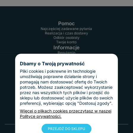
Pomoc
Najczęściej zadawane pytania
Realizacja i czas dostawy
Odbiór osobisty
Twoje konto
Informacje
Regulamin
Reklamacje i zwroty
Gwarancja
Dbamy o Twoją prywatność
Polityka prywatności
Dostawy i płatności
Pliki cookies i pokrewne im technologie
umożliwiają poprawne działanie strony i
Koszty dostawy
InPost Pay
pomagają nam dostosować ofertę do Twoich
Sposoby płatności
potrzeb. Możesz zaakceptować wykorzystanie
O nas
przez nas wszystkich tych plików i przejść do
Kontakt
sklepu lub dostosować użycie plików do swoich
Informacje o firmie
preferencji, wybierając opcję "Dostosuj zgody".
Nasze realizacje
Blog
Więcej o plikach cookies przeczytasz w naszej
Polityce prywatności.
© 2010 - 2025 Tablice Magnetyczne
PRZEJDŹ DO SKLEPU