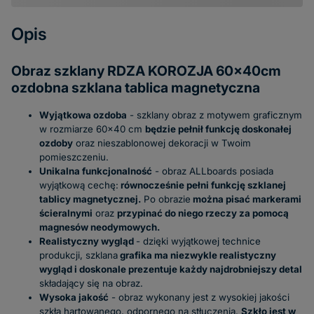
Opis
Obraz szklany RDZA KOROZJA 60x40cm
ozdobna szklana tablica magnetyczna
Wyjątkowa ozdoba
- szklany obraz z motywem graficznym
w rozmiarze 60x40 cm
będzie pełnił funkcję doskonałej
ozdoby
oraz nieszablonowej dekoracji w Twoim
pomieszczeniu.
Unikalna funkcjonalność
- obraz ALLboards posiada
wyjątkową cechę:
równocześnie pełni funkcję szklanej
tablicy magnetycznej.
Po obrazie
można pisać markerami
ścieralnymi
oraz
przypinać do niego rzeczy za pomocą
magnesów neodymowych.
Realistyczny wygląd
- dzięki wyjątkowej technice
produkcji, szklana
grafika ma niezwykle realistyczny
wygląd i doskonale prezentuje każdy najdrobniejszy detal
składający się na obraz.
Wysoka jakość
- obraz wykonany jest z wysokiej jakości
szkła hartowanego, odpornego na stłuczenia.
Szkło jest w