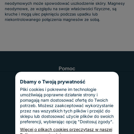
neodymowych może spowodować uszkodzenie skóry. Magnesy
neodymowe, ze względu na swoje właściwości fizyczne, są
kruche i mogą ulec pęknięciu podczas upadku lub
niekontrolowanego połączenia magnesów ze sobą.
Pomoc
Najczęściej zadawane pytania
Realizacja i czas dostawy
Dbamy o Twoją prywatność
Odbiór osobisty
Twoje konto
Pliki cookies i pokrewne im technologie
Informacje
umożliwiają poprawne działanie strony i
Regulamin
pomagają nam dostosować ofertę do Twoich
Reklamacje i zwroty
potrzeb. Możesz zaakceptować wykorzystanie
Gwarancja
przez nas wszystkich tych plików i przejść do
Polityka prywatności
sklepu lub dostosować użycie plików do swoich
Dostawy i płatności
preferencji, wybierając opcję "Dostosuj zgody".
Koszty dostawy
InPost Pay
Więcej o plikach cookies przeczytasz w naszej
Sposoby płatności