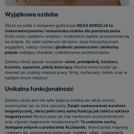
Wyjątkowa ozdoba
Obraz na szkle z motywem graficznym
RDZA KOROZJA to
niekonwencjonalna i nowatorska ozdoba dla pomieszczenia.
Doda uroku każdemu wnętrzu i znakomicie będzie prezentował się
na ścianie. Do zalet szklanych obrazów, poza futurystycznym
wyglądem, należy również
gładkość powierzchni i delikatny
połysk
nadający charakter ozdobionemu pomieszczeniu.
Szklany obraz pasuje wszędzie:
salon, przedpokój, korytarz,
kuchnia, sypialnia, pokój dziecięcy.
Można wykorzystać go
również do ozdoby miejsca pracy, firmy, restauracji, hotelu oraz w
każdym innym miejscu!
Unikalna funkcjonalność
Szklany obraz jest nie tylko piękną ozdobą ale także można
wykorzystać go na inne sposoby.
Dzięki zastosowanej warstwie
magnetycznej, obraz pełni taką samą funkcję jak tablica szklana
magnetyczna!
Można pisać po niej markerami suchościeralnymi
oraz używać magnesów neodymowych!
To unikalne cechy,
dostępne jedynie u producenta ALLboards.
Wykorzystaj magnesy
i markery do: przypinania karteczek, notatek, zdjęć, zostawiania