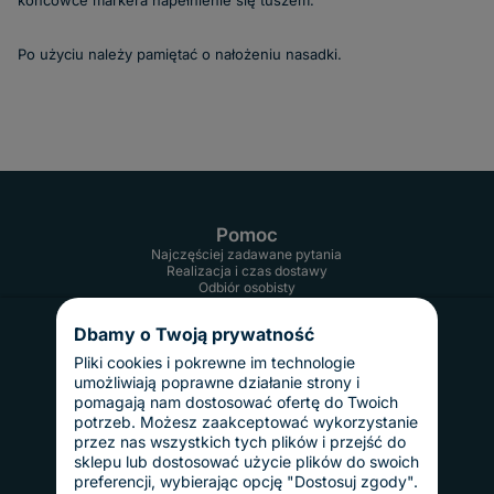
końcówce markera napełnienie się tuszem.
Po użyciu należy pamiętać o nałożeniu nasadki.
Pomoc
Najczęściej zadawane pytania
Realizacja i czas dostawy
Odbiór osobisty
Twoje konto
Informacje
Dbamy o Twoją prywatność
Regulamin
Reklamacje i zwroty
Pliki cookies i pokrewne im technologie
Gwarancja
umożliwiają poprawne działanie strony i
Polityka prywatności
pomagają nam dostosować ofertę do Twoich
Dostawy i płatności
potrzeb. Możesz zaakceptować wykorzystanie
Koszty dostawy
przez nas wszystkich tych plików i przejść do
InPost Pay
sklepu lub dostosować użycie plików do swoich
Sposoby płatności
preferencji, wybierając opcję "Dostosuj zgody".
O nas