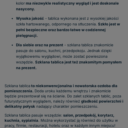
kolor
ma niezwykle realistyczny wygląd i jest doskonale
nasycony.
Wysoka jakość
- tablica wykonana jest z wysokiej jakości
szkła hartowanego, odpornego na stłuczenia.
Szkło jest w
pełni bezpieczne oraz bardzo łatwe w codziennej
pielęgnacji.
Dla siebie oraz na prezent
- szklana tablica znakomicie
pasuje do salonu, kuchni, przedpokoju. Jednak dzięki
wyjątkowemu wyglądowi, może zostać powieszona
wszędzie.
Szklana tablica jest też znakomitym pomysłem
na prezent.
Szklana tablica
to niekonwencjonalna i nowatorska ozdoba dla
pomieszczenia.
Doda uroku każdemu wnętrzu i znakomicie
będzie prezentował się na ścianie. Do zalet szklanych tablic, poza
futurystycznym wyglądem, należy również
gładkość powierzchni i
delikatny połysk
nadający charakter pomieszczeniu.
Szklana tablica pasuje wszędzie:
salon, przedpokój, korytarz,
kuchnia, sypialnia
.
Można wykorzystać ją również do użytku w
pracy, firmie, restauracji, hotelu oraz w każdym innym miejscu!