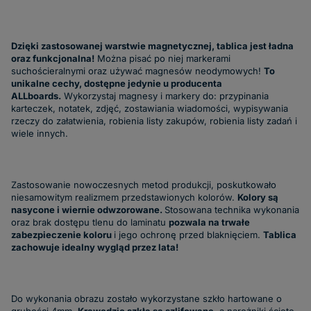
Dzięki zastosowanej warstwie magnetycznej, tablica jest ładna
oraz funkcjonalna!
Można pisać po niej markerami
suchościeralnymi oraz używać magnesów neodymowych!
To
unikalne cechy, dostępne jedynie u producenta
ALLboards.
Wykorzystaj magnesy i markery do: przypinania
karteczek, notatek, zdjęć, zostawiania wiadomości, wypisywania
rzeczy do załatwienia, robienia listy zakupów, robienia listy zadań i
wiele innych.
Zastosowanie nowoczesnych metod produkcji, poskutkowało
niesamowitym realizmem przedstawionych kolorów.
Kolory są
nasycone i wiernie odwzorowane.
Stosowana technika wykonania
oraz brak dostępu tlenu do laminatu
pozwala na trwałe
zabezpieczenie koloru
i jego ochronę przed blaknięciem.
Tablica
zachowuje idealny wygląd przez lata!
Do wykonania obrazu zostało wykorzystane szkło hartowane o