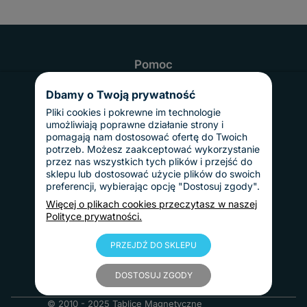
Pomoc
Najczęściej zadawane pytania
Realizacja i czas dostawy
Dbamy o Twoją prywatność
Odbiór osobisty
Twoje konto
Pliki cookies i pokrewne im technologie
Informacje
umożliwiają poprawne działanie strony i
Regulamin
pomagają nam dostosować ofertę do Twoich
Reklamacje i zwroty
potrzeb. Możesz zaakceptować wykorzystanie
Gwarancja
przez nas wszystkich tych plików i przejść do
Polityka prywatności
sklepu lub dostosować użycie plików do swoich
Dostawy i płatności
preferencji, wybierając opcję "Dostosuj zgody".
Koszty dostawy
InPost Pay
Więcej o plikach cookies przeczytasz w naszej
Sposoby płatności
Polityce prywatności.
O nas
Kontakt
Informacje o firmie
PRZEJDŹ DO SKLEPU
Nasze realizacje
Blog
DOSTOSUJ ZGODY
© 2010 - 2025 Tablice Magnetyczne