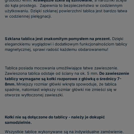
grubości 4mm.
Krawędzie szkła są szlifowane
, a narożniki ścięte
do kąta prostego. Zapewnia to bezpieczeństwo w codziennym
użytkowaniu. Dzięki szklanej powierzchni tablica jest bardzo łatwa
w codziennej pielęgnacji.
Szklana tablica jest znakomitym pomysłem na prezent.
Dzięki
eleganckiemu wyglądowi i dodatkowym funkcjonalnościom tablicy
magnetycznej, sprawi radość każdemu obdarowanemu!
Tablica posiada mocowania umożliwiające łatwe zawieszenie.
Zawieszona tablica odstaje od ściany na ok. 5 mm.
Do zawieszenie
tablicy wymagane są kołki rozporowe z główką o średnicy 7-
8mm.
Mniejszy rozmiar główki wkręta spowoduje, że tablica
spadnie, natomiast większy rozmiar główki nie zmieści się w
otworze wytłoczonej zawieszki.
Kołki nie są dołączone do tablicy - należy je dokupić
samodzielnie.
Wszystkie tablice wykonywane są na indywidualne zamówienie.