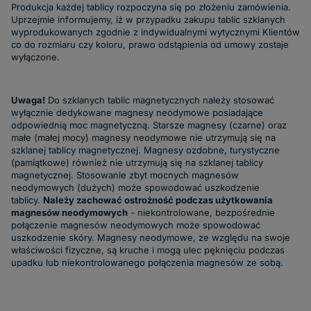
Produkcja każdej tablicy rozpoczyna się po złożeniu zamówienia.
Uprzejmie informujemy, iż w przypadku zakupu tablic szklanych
wyprodukowanych zgodnie z indywidualnymi wytycznymi Klientów
co do rozmiaru czy koloru, prawo odstąpienia od umowy zostaje
wyłączone.
Uwaga!
Do szklanych tablic magnetycznych należy stosować
wyłącznie dedykowane magnesy neodymowe posiadające
odpowiednią moc magnetyczną. Starsze magnesy (czarne) oraz
małe (małej mocy) magnesy neodymowe nie utrzymują się na
szklanej tablicy magnetycznej. Magnesy ozdobne, turystyczne
(pamiątkowe) również nie utrzymują się na szklanej tablicy
magnetycznej. Stosowanie zbyt mocnych magnesów
neodymowych (dużych) może spowodować uszkodzenie
tablicy.
Należy zachować ostrożność podczas użytkowania
magnesów neodymowych
- niekontrolowane, bezpośrednie
połączenie magnesów neodymowych może spowodować
uszkodzenie skóry. Magnesy neodymowe, ze względu na swoje
właściwości fizyczne, są kruche i mogą ulec pęknięciu podczas
upadku lub niekontrolowanego połączenia magnesów ze sobą.