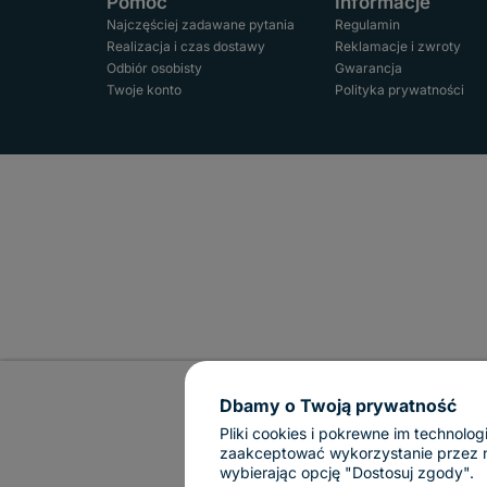
Pomoc
Informacje
Najczęściej zadawane pytania
Regulamin
Realizacja i czas dostawy
Reklamacje i zwroty
Odbiór osobisty
Gwarancja
Twoje konto
Polityka prywatności
Dbamy o Twoją prywatność
Pliki cookies i pokrewne im technol
zaakceptować wykorzystanie przez nas
wybierając opcję "Dostosuj zgody".