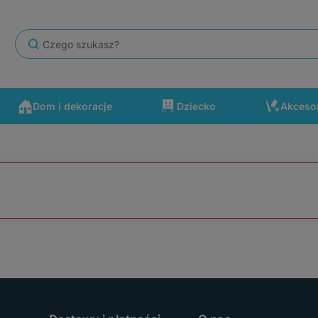
Dom i dekoracje
Dziecko
Akceso
się po drodze wydarzyć. Polecam ten sklep.