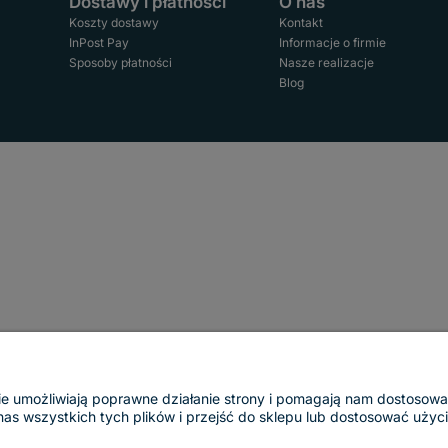
Dostawy i płatności
O nas
Koszty dostawy
Kontakt
InPost Pay
Informacje o firmie
Sposoby płatności
Nasze realizacje
Blog
ogie umożliwiają poprawne działanie strony i pomagają nam dostosow
 wszystkich tych plików i przejść do sklepu lub dostosować użycie