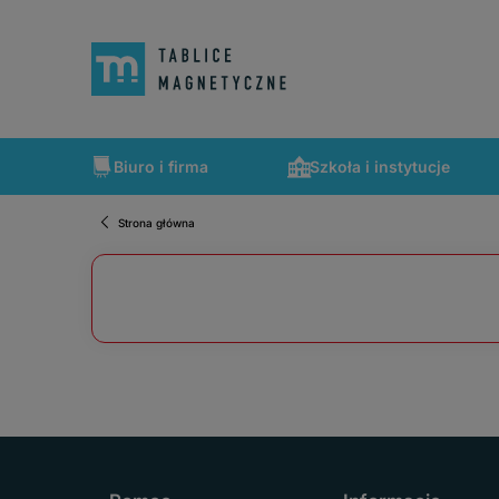
Biuro i firma
Szkoła i instytucje
Strona główna
Szybka wysyłka, tablice zapakowane tak, że nic nie mogło 