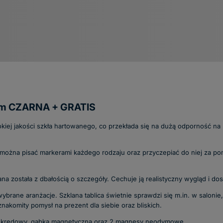
 cm CZARNA + GRATIS
iej jakości szkła hartowanego, co przekłada się na dużą odporność na 
 można pisać markerami każdego rodzaju oraz przyczepiać do niej za
 została z dbałością o szczegóły. Cechuje ją realistyczny wygląd i do
rane aranżacje. Szklana tablica świetnie sprawdzi się m.in. w salonie,
akomity pomysł na prezent dla siebie oraz bliskich.
ker kredowy, gąbka magnetyczna oraz 2 magnesy neodymowe.