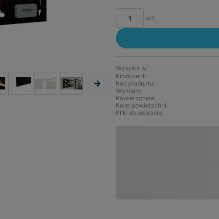
szt.
Wysyłka w:
Producent:
Kod produktu:
Wymiary
Powierzchnia
Kolor powierzchni
Pliki do pobrania: