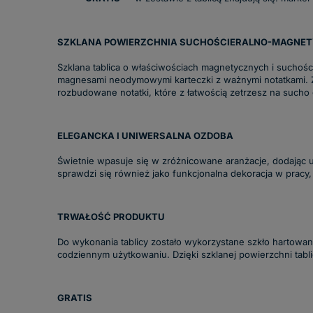
SZKLANA POWIERZCHNIA SUCHOŚCIERALNO-MAGNE
Szklana tablica o właściwościach magnetycznych i suchoś
magnesami neodymowymi karteczki z ważnymi notatkami. Z j
rozbudowane notatki, które z łatwością zetrzesz na sucho g
ELEGANCKA I UNIWERSALNA OZDOBA
Świetnie wpasuje się w zróżnicowane aranżacje, dodając u
sprawdzi się również jako funkcjonalna dekoracja w pracy, 
TRWAŁOŚĆ PRODUKTU
Do wykonania tablicy zostało wykorzystane szkło hartowan
codziennym użytkowaniu. Dzięki szklanej powierzchni tablic
GRATIS