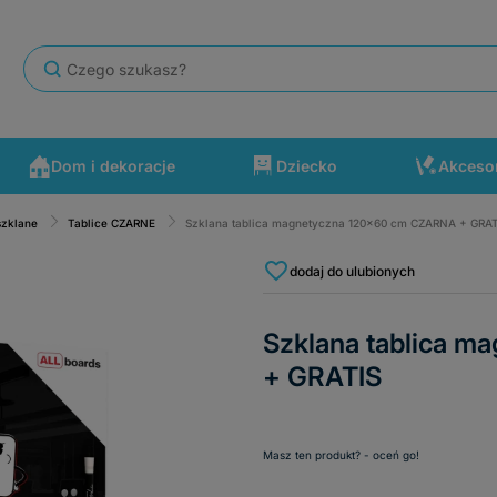
Dom i dekoracje
Dziecko
Akceso
szklane
Tablice CZARNE
Szklana tablica magnetyczna 120x60 cm CZARNA + GRAT
się po drodze wydarzyć. Polecam ten sklep.
dodaj do ulubionych
Szklana tablica 
+ GRATIS
Masz ten produkt? - oceń go!