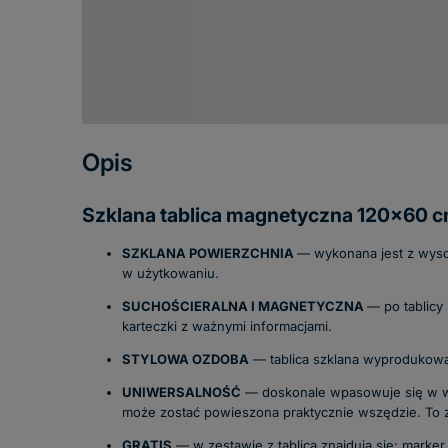
Opis
Szklana tablica magnetyczna 120x60
SZKLANA POWIERZCHNIA
— wykonana jest z wysok
w użytkowaniu.
SUCHOŚCIERALNA I MAGNETYCZNA
— po tablicy
karteczki z ważnymi informacjami.
STYLOWA OZDOBA
— tablica szklana wyprodukowana
UNIWERSALNOŚĆ
— doskonale wpasowuje się w wyb
może zostać powieszona praktycznie wszędzie. To zn
GRATIS
— w zestawie z tablicą znajdują się: mar