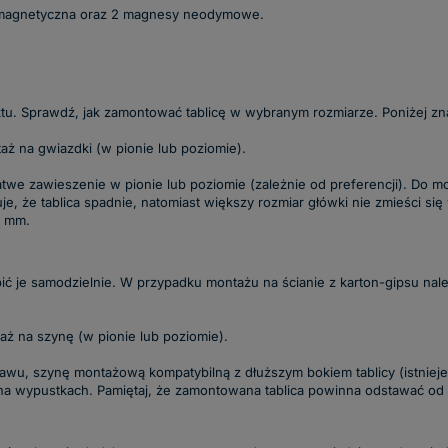
ka magnetyczna oraz 2 magnesy neodymowe.
tu. Sprawdź, jak zamontować tablicę w wybranym rozmiarze. Poniżej zn
aż na gwiazdki (w pionie lub poziomie).
atwe zawieszenie w pionie lub poziomie (zależnie od preferencji). Do
, że tablica spadnie, natomiast większy rozmiar główki nie zmieści się
5 mm.
ć je samodzielnie. W przypadku montażu na ścianie z karton-gipsu należ
ż na szynę (w pionie lub poziomie).
tawu, szynę montażową kompatybilną z dłuższym bokiem tablicy (istni
a na wypustkach. Pamiętaj, że zamontowana tablica powinna odstawać od