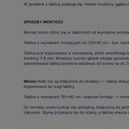
W zestawie z tablicą znajdują się: marker kredowy, gąb
SPOSOBY MONTAŻU
Montaż może różnić się w zależności od wymiarów produk
Tablice o wymiarach mniejszych niż 120x90 cm – tzw. mont
Tablica jest wyposażona w mocowania, które umożliwiają ł
średnicy 7-8 mm. Mniejszy rozmiar główki wkręta spowoduje
zamontowana tablica powinna odstawać od ściany na ok. 
Ważne:
Kołki nie są dołączone do zestawu — należy dokupi
dopasowane do wagi tablicy.
Tablice o wymiarach 120x90 cm i większe formaty — monta
Do montażu wykorzystuje się specjalną, dołączoną do zes
zakresie). Szynę przykręca się do ściany, a tablicę wiesz