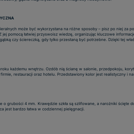
TYCZNA
cieralnych może być wykorzystana na różne sposoby – pisz po niej za 
ej pomocą łatwiej przyswoisz wiedzę, organizując kluczowe informacje
ąbką czy ściereczką, gdy tylko przestaną być potrzebne. Dzięki tej właśc
roku każdemu wnętrzu. Ozdób nią ścianę w salonie, przedpokoju, koryta
firmie, restauracji oraz hotelu. Przedstawiony kolor jest realistyczny 
e o grubości 4 mm. Krawędzie szkła są szlifowane, a narożniki ścięte
a jest bardzo łatwa w codziennej pielęgnacji.