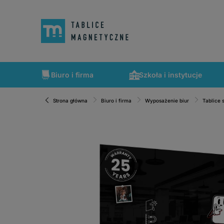
Biuro i firma
Szkoła i instytucje
Strona główna
Biuro i firma
Wyposażenie biur
Tablice 
Szybka wysyłka, tablice zapakowane tak, że nic nie mogło 