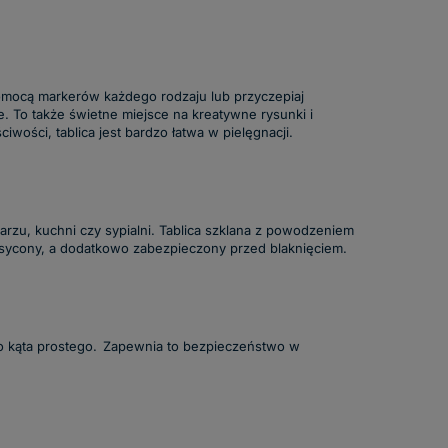
pomocą markerów każdego rodzaju lub przyczepiaj
. To także świetne miejsce na kreatywne rysunki i
iwości, tablica jest bardzo łatwa w pielęgnacji.
rzu, kuchni czy sypialni. Tablica szklana z powodzeniem
i nasycony, a dodatkowo zabezpieczony przed blaknięciem.
 do kąta prostego. Zapewnia to bezpieczeństwo w