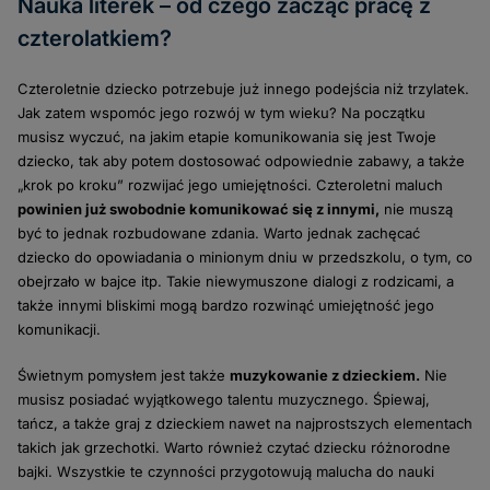
Nauka literek – od czego zacząć pracę z
czterolatkiem?
Czteroletnie dziecko potrzebuje już innego podejścia niż trzylatek.
Jak zatem wspomóc jego rozwój w tym wieku? Na początku
musisz wyczuć, na jakim etapie komunikowania się jest Twoje
dziecko, tak aby potem dostosować odpowiednie zabawy, a także
„krok po kroku” rozwijać jego umiejętności. Czteroletni maluch
powinien już swobodnie komunikować się z innymi,
nie muszą
być to jednak rozbudowane zdania. Warto jednak zachęcać
dziecko do opowiadania o minionym dniu w przedszkolu, o tym, co
obejrzało w bajce itp. Takie niewymuszone dialogi z rodzicami, a
także innymi bliskimi mogą bardzo rozwinąć umiejętność jego
komunikacji.
Świetnym pomysłem jest także
muzykowanie z dzieckiem.
Nie
musisz posiadać wyjątkowego talentu muzycznego. Śpiewaj,
tańcz, a także graj z dzieckiem nawet na najprostszych elementach
takich jak grzechotki. Warto również czytać dziecku różnorodne
bajki. Wszystkie te czynności przygotowują malucha do nauki