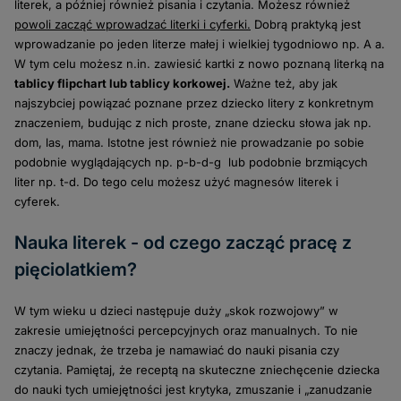
literek, a później również pisania i czytania. Możesz również
powoli zacząć wprowadzać literki i cyferki.
Dobrą praktyką jest
wprowadzanie po jeden literze małej i wielkiej tygodniowo np. A a.
W tym celu możesz n.in. zawiesić kartki z nowo poznaną literką na
tablicy flipchart
lub
tablicy korkowej
.
Ważne też, aby jak
najszybciej powiązać poznane przez dziecko litery z konkretnym
znaczeniem, budując z nich proste, znane dziecku słowa jak np.
dom, las, mama. Istotne jest również nie prowadzanie po sobie
podobnie wyglądających np. p-b-d-g lub podobnie brzmiących
liter np. t-d. Do tego celu możesz użyć
magnesów literek i
cyferek.
Nauka literek - od czego zacząć pracę z
pięciolatkiem?
W tym wieku u dzieci następuje duży „skok rozwojowy” w
zakresie umiejętności percepcyjnych oraz manualnych. To nie
znaczy jednak, że trzeba je namawiać do nauki pisania czy
czytania. Pamiętaj, że receptą na skuteczne zniechęcenie dziecka
do nauki tych umiejętności jest krytyka, zmuszanie i „zanudzanie