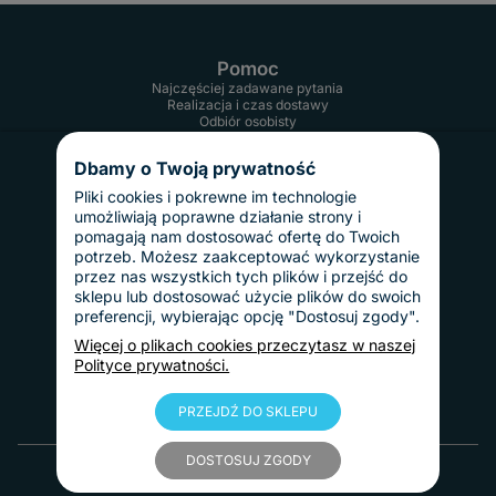
Pomoc
Najczęściej zadawane pytania
Realizacja i czas dostawy
Odbiór osobisty
Twoje konto
Informacje
Dbamy o Twoją prywatność
Regulamin
Reklamacje i zwroty
Pliki cookies i pokrewne im technologie
Gwarancja
umożliwiają poprawne działanie strony i
Polityka prywatności
pomagają nam dostosować ofertę do Twoich
Dostawy i płatności
potrzeb. Możesz zaakceptować wykorzystanie
Koszty dostawy
przez nas wszystkich tych plików i przejść do
InPost Pay
sklepu lub dostosować użycie plików do swoich
Sposoby płatności
preferencji, wybierając opcję "Dostosuj zgody".
O nas
Kontakt
Więcej o plikach cookies przeczytasz w naszej
Informacje o firmie
Polityce prywatności.
Nasze realizacje
Blog
PRZEJDŹ DO SKLEPU
© 2010 - 2025 Tablice Magnetyczne
DOSTOSUJ ZGODY