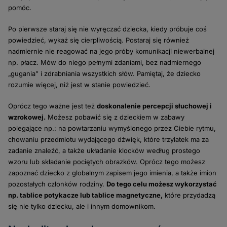
pomóc.
Po pierwsze staraj się nie wyręczać dziecka, kiedy próbuje coś
powiedzieć, wykaż się cierpliwością. Postaraj się również
nadmiernie nie reagować na jego próby komunikacji niewerbalnej
np. płacz. Mów do niego pełnymi zdaniami, bez nadmiernego
„gugania” i zdrabniania wszystkich słów. Pamiętaj, że dziecko
rozumie więcej, niż jest w stanie powiedzieć.
Oprócz tego ważne jest też
doskonalenie percepcji słuchowej i
wzrokowej.
Możesz pobawić się z dzieckiem w zabawy
polegające np.: na powtarzaniu wymyślonego przez Ciebie rytmu,
chowaniu przedmiotu wydającego dźwięk, które trzylatek ma za
zadanie znaleźć, a także układanie klocków według prostego
wzoru lub składanie pociętych obrazków. Oprócz tego możesz
zapoznać dziecko z globalnym zapisem jego imienia, a także imion
pozostałych członków rodziny.
Do tego celu możesz wykorzystać
np.
tablice potykacze
lub
tablice magnetyczne
,
które przydadzą
się nie tylko dziecku, ale i innym domownikom.