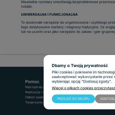
Niewielkie rozmiary umożliwiają bezproblemowe przenosze
notatki.
UNIWERSALNA I FUNKCJONALNA
To doskonałe narzędzie do organizowania i szybkiego przek
tego dedykowane markery i magnesy tradycyjne. Ze względu
lub na uczelni oraz jako narzędzie do zabaw i gier grupowy
Dbamy o Twoją prywatność
Pliki cookies i pokrewne im technol
zaakceptować wykorzystanie przez nas
wybierając opcję "Dostosuj zgody".
Pomoc
Informacje
Najczęściej zadawane pytania
Regulamin
Więcej o plikach cookies przeczytasz
Google Rating
Realizacja i czas dostawy
Reklamacje i zwroty
4.9
Odbiór osobisty
Gwarancja
PRZEJDŹ DO SKLEPU
DOSTOSU
Twoje konto
Polityka prywatności
Based on 112 reviews