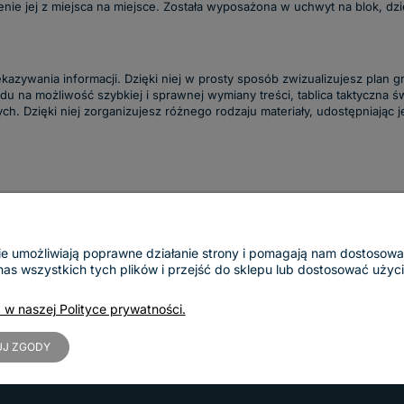
nie jej z miejsca na miejsce. Została wyposażona w uchwyt na blok, d
azywania informacji. Dzięki niej w prosty sposób zwizualizujesz plan gr
 na możliwość szybkiej i sprawnej wymiany treści, tablica taktyczna św
ch. Dzięki niej zorganizujesz różnego rodzaju materiały, udostępniając 
ogie umożliwiają poprawne działanie strony i pomagają nam dostosow
 wszystkich tych plików i przejść do sklepu lub dostosować użycie
Dostawy i płatności
O nas
Koszty dostawy
Kontakt
 w naszej Polityce prywatności.
InPost Pay
Informacje o firmie
Sposoby płatności
Nasze realizacje
J ZGODY
Blog