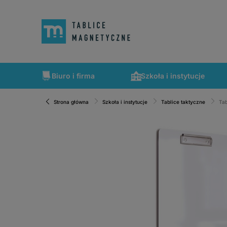
Biuro i firma
Szkoła i instytucje
Strona główna
Szkoła i instytucje
Tablice taktyczne
Tab
Szybka wysyłka, tablice zapakowane tak, że nic nie mogło 