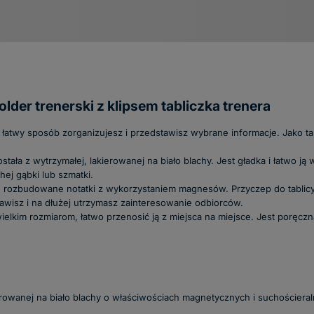
lder trenerski z klipsem tabliczka trenera
łatwy sposób zorganizujesz i przedstawisz wybrane informacje. Jako tabli
tała z wytrzymałej, lakierowanej na biało blachy. Jest gładka i łatwo ją
ej gąbki lub szmatki.
e, rozbudowane notatki z wykorzystaniem magnesów. Przyczep do tablic
kawisz i na dłużej utrzymasz zainteresowanie odbiorców.
ielkim rozmiarom, łatwo przenosić ją z miejsca na miejsce. Jest poręcz
erowanej na biało blachy o właściwościach magnetycznych i suchościeraln