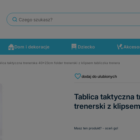
Dom i dekoracje
Dziecko
Akceso
lica taktyczna trenerska 40x23cm folder trenerski z klipsem tabliczka trenera
się po drodze wydarzyć. Polecam ten sklep.
dodaj do ulubionych
Tablica taktyczna
trenerski z klipsem
Masz ten produkt? - oceń go!