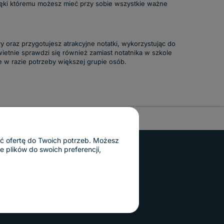
zięki któremu możesz mieć przy sobie wszystkie ważne
y oraz przygotujesz atrakcyjne notatki, wykorzystując do
ietnie sprawdzi się również zamiast notatnika w szkole
je w razie potrzeby większej grupie osób.
ać ofertę do Twoich potrzeb. Możesz
 plików do swoich preferencji,
© 2010 - 2025 Tablice Magnetyczne