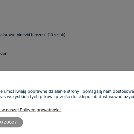
lorowe pinezki beczułki (10 sztuk).
opni.
ogie umożliwiają poprawne działanie strony i pomagają nam dostosow
 wszystkich tych plików i przejść do sklepu lub dostosować użycie
Dostawy i płatności
O nas
Koszty dostawy
Kontakt
 w naszej Polityce prywatności.
InPost Pay
Informacje o firmie
Sposoby płatności
Nasze realizacje
J ZGODY
Blog