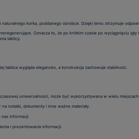
ci naturalnego korka, poddanego obróbce. Dzięki temu otrzymuje odpowi
regenerujące. Oznacza to, że po krótkim czasie po wyciągnięciu igły l
ia tablicy.
iej tablica wygląda elegancko, a konstrukcja zachowuje stabilność.
dczasowej uniwersalności, może być wykorzystywana w wielu miejscach
 na notatki, dokumenty i inne ważne materiały.
nas informacji.
enta i prezentowania informacji.