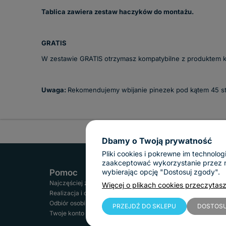
Tablica zawiera zestaw haczyków do montażu.
GRATIS
W zestawie GRATIS otrzymasz kompatybilne z produktem ko
Uwaga:
Rekomendujemy wbijanie pinezek pod kątem 45 st
Dbamy o Twoją prywatność
Pliki cookies i pokrewne im technol
zaakceptować wykorzystanie przez nas
Pomoc
Informacje
wybierając opcję "Dostosuj zgody".
Najczęściej zadawane pytania
Regulamin
Więcej o plikach cookies przeczytasz
Google Rating
Realizacja i czas dostawy
Reklamacje i zwroty
4.9
Odbiór osobisty
Gwarancja
PRZEJDŹ DO SKLEPU
DOSTOSU
Twoje konto
Polityka prywatności
Based on 112 reviews