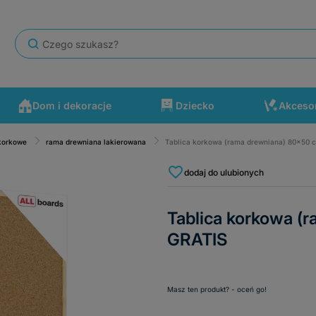
Dom i dekoracje
Dziecko
Akceso
 korkowe
rama drewniana lakierowana
Tablica korkowa (rama drewniana) 80x50 
się po drodze wydarzyć. Polecam ten sklep.
dodaj do ulubionych
Tablica korkowa (
GRATIS
Masz ten produkt? - oceń go!