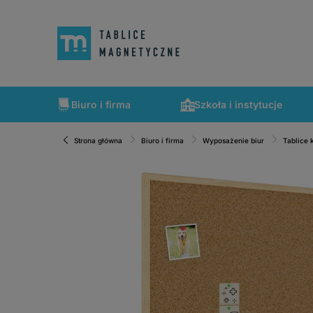
Biuro i firma
Szkoła i instytucje
Strona główna
Biuro i firma
Wyposażenie biur
Tablice
Szybka wysyłka, tablice zapakowane tak, że nic nie mogło 