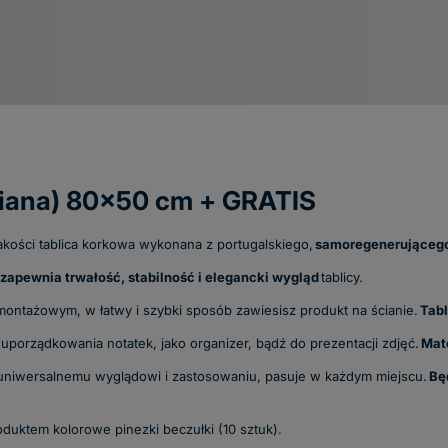
niana) 80x50 cm + GRATIS
akości tablica korkowa wykonana z portugalskiego,
samoregenerującego
zapewnia trwałość, stabilność i elegancki wygląd
tablicy.
ntażowym, w łatwy i szybki sposób zawiesisz produkt na ścianie.
Tabl
o uporządkowania notatek, jako organizer, bądź do prezentacji zdjęć.
Mate
 uniwersalnemu wyglądowi i zastosowaniu, pasuje w każdym miejscu.
Bę
duktem kolorowe pinezki beczułki (10 sztuk).