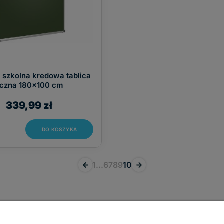
szkolna kredowa tablica
czna 180x100 cm
339,99 zł
DO KOSZYKA
«
1
...
6
7
8
9
10
»