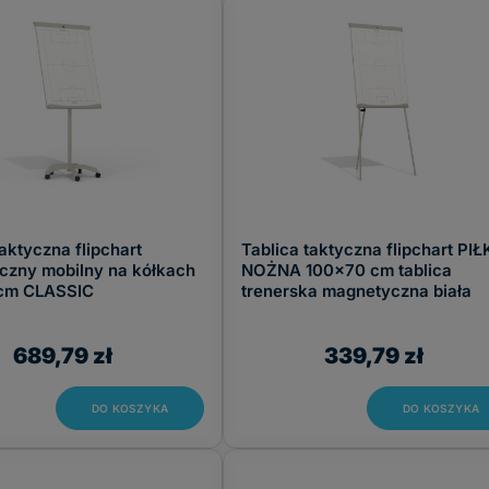
wniana lakierowana
(3)
czarny
(15)
wniana kolorowa
(3)
biały
(6)
wniana naturalna
(1)
Wielokolorowy
(2)
rzywo sztuczne
(1)
taktyczna flipchart
Tablica taktyczna flipchart PI
czny mobilny na kółkach
NOŻNA 100x70 cm tablica
cm CLASSIC
trenerska magnetyczna biała
689,79 zł
339,79 zł
DO KOSZYKA
DO KOSZYKA