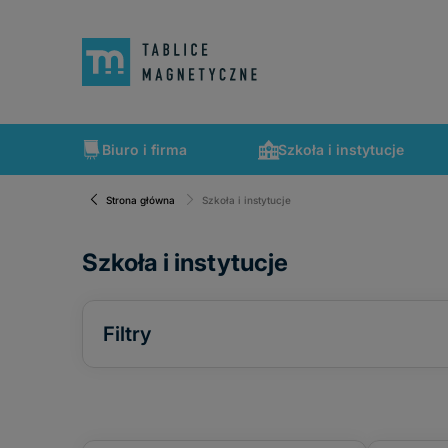
Biuro i firma
Szkoła i instytucje
Strona główna
Szkoła i instytucje
Szkoła i instytucje
Filtry
Cena
Rama
alu
od
do
alu