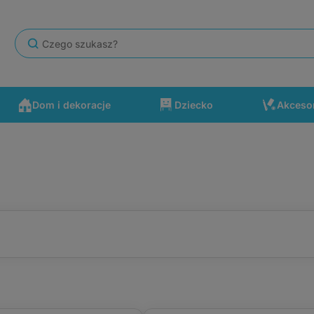
Dom i dekoracje
Dziecko
Akceso
Kolor powierzchni
miniowa
(44)
biała (suchościeralna)
(74)
miniowa (EXPO)
(44)
zielony
(14)