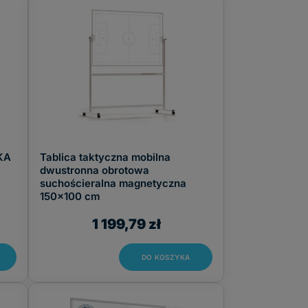
kredowa
(29)
suchościeralno-magnetyczna
(9)
szklana magnetyczna
(1)
nadruk
(5)
samoprzylepna, suchościeralna
(4)
ŁKA
Tablica taktyczna mobilna
dwustronna obrotowa
suchościeralna magnetyczna
150x100 cm
1 199,79 zł
DO KOSZYKA