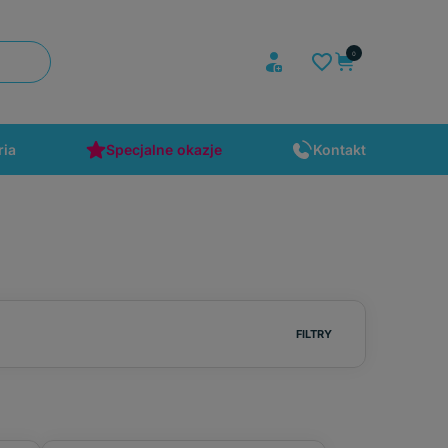
ria
Specjalne okazje
Kontakt
FILTRY
Powierzchnia
lakierowana
(47)
ceramiczna P3
(16)