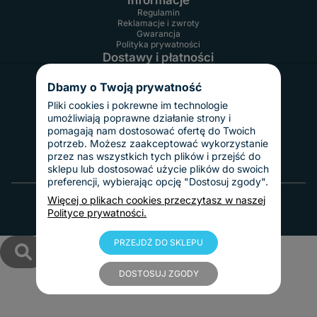
Informacje
Regulamin
Reklamacje i zwroty
Gwarancja
Polityka prywatności
Dostawy i płatności
Koszty dostawy
InPost Pay
Dbamy o Twoją prywatność
Sposoby płatności
O nas
Pliki cookies i pokrewne im technologie
Kontakt
umożliwiają poprawne działanie strony i
Informacje o firmie
pomagają nam dostosować ofertę do Twoich
Nasze realizacje
potrzeb. Możesz zaakceptować wykorzystanie
Blog
przez nas wszystkich tych plików i przejść do
sklepu lub dostosować użycie plików do swoich
preferencji, wybierając opcję "Dostosuj zgody".
© 2010 - 2025 Tablice Magnetyczne
Więcej o plikach cookies przeczytasz w naszej
Polityce prywatności.
PRZEJDŹ DO SKLEPU
DOSTOSUJ ZGODY