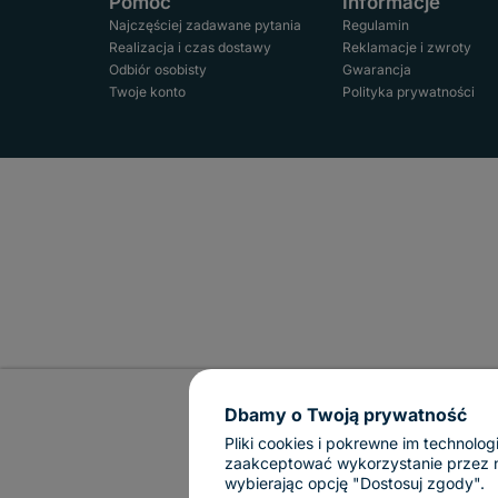
Pomoc
Informacje
Najczęściej zadawane pytania
Regulamin
Realizacja i czas dostawy
Reklamacje i zwroty
Odbiór osobisty
Gwarancja
Twoje konto
Polityka prywatności
Dbamy o Twoją prywatność
Pliki cookies i pokrewne im technol
zaakceptować wykorzystanie przez nas
wybierając opcję "Dostosuj zgody".