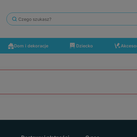
Dom i dekoracje
Dziecko
Akceso
się po drodze wydarzyć. Polecam ten sklep.