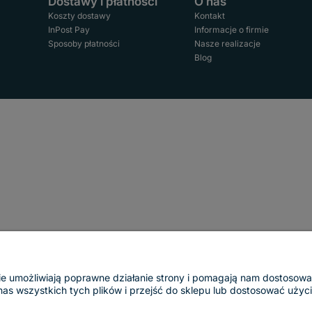
Dostawy i płatności
O nas
Koszty dostawy
Kontakt
InPost Pay
Informacje o firmie
Sposoby płatności
Nasze realizacje
Blog
ogie umożliwiają poprawne działanie strony i pomagają nam dostosow
 wszystkich tych plików i przejść do sklepu lub dostosować użycie