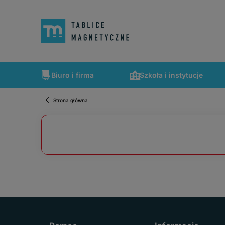
Biuro i firma
Szkoła i instytucje
Strona główna
Szybka wysyłka, tablice zapakowane tak, że nic nie mogło 