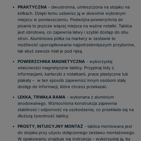
PRAKTYCZNA
- dwustronna, umieszczona na stojaku na
kółkach. Dzięki temu ustawisz ją w dowolnie wybranym
miejscu w pomieszczeniu. Podwójna powierzchnia do
pisania to jeszcze więcej miejsca na ważne notatki. Tablica
jest obrotowa, co zapewnia łatwy i szybki dostęp do obu
stron. Aluminiowa półka na markery w zestawie to
możliwość uporządkowania najpotrzebniejszych przyborów,
tak abyś zawsze miał je pod ręką.
POWIERZCHNIA MAGNETYCZNA
- wykorzystaj
właściwości magnetyczne tablicy. Przypinaj listy z
informacjami, karteczki z notatkami, prace plastyczne lub
plakaty – w ten sposób zapewnisz innym osobom stały
dostęp do informacji, które chcesz przekazać.
LEKKA, TRWAŁA RAMA
- wykonana z aluminium
anodowanego. Wzmocniona konstrukcja zapewnia
stabilność i odporność na uszkodzenia, co przekłada się na
dłuższą żywotność tablicy.
PROSTY, INTUICYJNY MONTAŻ
- tablica montowana jest
do stojaka przy użyciu dołączonego zestawu montażowego.
W opakowaniu znajduje się instrukcja – wykorzystaj ją, by