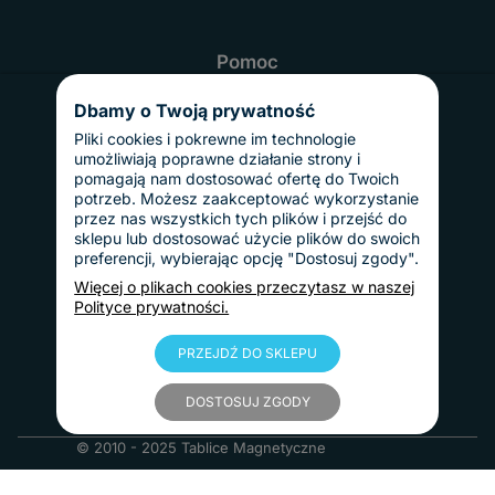
Pomoc
Najczęściej zadawane pytania
Realizacja i czas dostawy
Dbamy o Twoją prywatność
Odbiór osobisty
Twoje konto
Pliki cookies i pokrewne im technologie
Informacje
umożliwiają poprawne działanie strony i
Regulamin
pomagają nam dostosować ofertę do Twoich
Reklamacje i zwroty
potrzeb. Możesz zaakceptować wykorzystanie
Gwarancja
przez nas wszystkich tych plików i przejść do
Polityka prywatności
sklepu lub dostosować użycie plików do swoich
Dostawy i płatności
preferencji, wybierając opcję "Dostosuj zgody".
Koszty dostawy
InPost Pay
Więcej o plikach cookies przeczytasz w naszej
Sposoby płatności
Polityce prywatności.
O nas
Kontakt
Informacje o firmie
PRZEJDŹ DO SKLEPU
Nasze realizacje
Blog
DOSTOSUJ ZGODY
© 2010 - 2025 Tablice Magnetyczne