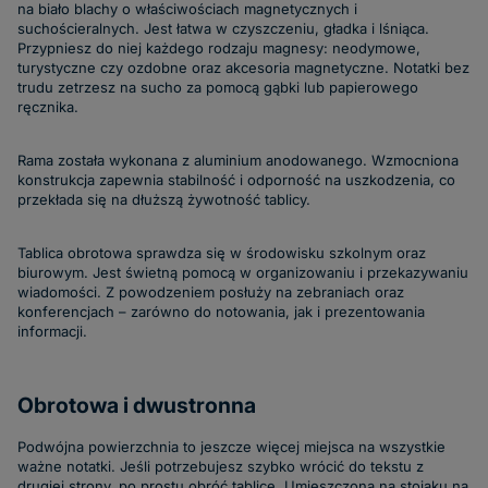
na biało blachy o właściwościach magnetycznych i
suchościeralnych. Jest łatwa w czyszczeniu, gładka i lśniąca.
Przypniesz do niej każdego rodzaju magnesy: neodymowe,
turystyczne czy ozdobne oraz akcesoria magnetyczne. Notatki bez
trudu zetrzesz na sucho za pomocą gąbki lub papierowego
ręcznika.
Rama została wykonana z aluminium anodowanego. Wzmocniona
konstrukcja zapewnia stabilność i odporność na uszkodzenia, co
przekłada się na dłuższą żywotność tablicy.
Tablica obrotowa sprawdza się w środowisku szkolnym oraz
biurowym. Jest świetną pomocą w organizowaniu i przekazywaniu
wiadomości. Z powodzeniem posłuży na zebraniach oraz
konferencjach – zarówno do notowania, jak i prezentowania
informacji.
Obrotowa i dwustronna
Podwójna powierzchnia to jeszcze więcej miejsca na wszystkie
ważne notatki. Jeśli potrzebujesz szybko wrócić do tekstu z
drugiej strony, po prostu obróć tablicę. Umieszczona na stojaku na