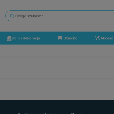
Dom i dekoracje
Dziecko
Akceso
się po drodze wydarzyć. Polecam ten sklep.