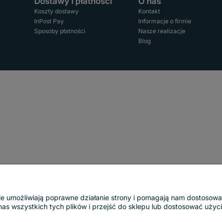
Dostawy i płatności
O nas
Koszty dostawy
Kontakt
InPost Pay
Informacje o firmie
Sposoby płatności
Nasze realizacje
Blog
ogie umożliwiają poprawne działanie strony i pomagają nam dostosow
 wszystkich tych plików i przejść do sklepu lub dostosować użycie