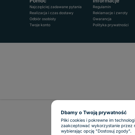
Pomoc
Informacje
Najczęściej zadawane pytania
Regulamin
Realizacja i czas dostawy
Reklamacje i zwroty
Odbiór osobisty
Gwarancja
Twoje konto
Polityka prywatności
Dbamy o Twoją prywatność
Pliki cookies i pokrewne im technol
zaakceptować wykorzystanie przez nas
wybierając opcję "Dostosuj zgody".