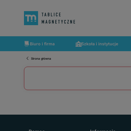
Biuro i firma
Szkoła i instytucje
Strona główna
Szybka wysyłka, tablice zapakowane tak, że nic nie mogło 