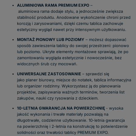
ALUMINIOWA RAMA PREMIUM EXPO
–
aluminiowa rama dodaje stylu, a jednocześnie zwiększa
stabilność produktu. Anodowane wykończenie chroni przed
korozją i zarysowaniami, dzięki czemu tablica zachowuje
estetyczny wygląd nawet przy intensywnym użytkowaniu.
MONTAŻ PIONOWY LUB POZIOMY
– możesz dopasować
sposób zawieszenia tablicy do swojej przestrzeni: pionowo
lub poziomo. Ukryte elementy montażowe sprawiają, że po
zamontowaniu wygląda estetycznie i nowocześnie, bez
widocznych śrub czy mocowań.
UNIWERSALNE ZASTOSOWANIE
– sprawdzi się
jako planer biurowy, miejsce do notatek, tablica informacyjna
lub organizer rodzinny. Wykorzystasz ją do planowania
projektów, zapisywania ważnych terminów, tworzenia list
zakupów, nauki czy rysowania z dzieckiem.
10-LETNIA GWARANCJA NA POWIERZCHNIĘ
- wysoka
jakość wykonania i trwałe materiały pozwalają na
długotrwałe, codzienne użytkowanie. 10-letnia gwarancja
na powierzchnię i 2-letnia na konstrukcję to potwierdzenie
solidności oraz trwałości tablicy PREMIUM EXPO.