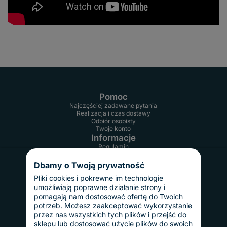
Pomoc
Najczęściej zadawane pytania
Realizacja i czas dostawy
Odbiór osobisty
Twoje konto
Informacje
Regulamin
Reklamacje i zwroty
Gwarancja
Dbamy o Twoją prywatność
Polityka prywatności
Dostawy i płatności
Pliki cookies i pokrewne im technologie
umożliwiają poprawne działanie strony i
Koszty dostawy
InPost Pay
pomagają nam dostosować ofertę do Twoich
Sposoby płatności
potrzeb. Możesz zaakceptować wykorzystanie
O nas
przez nas wszystkich tych plików i przejść do
Kontakt
sklepu lub dostosować użycie plików do swoich