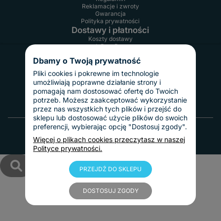
Reklamacje i zwroty
Gwarancja
Polityka prywatności
Dostawy i płatności
Koszty dostawy
InPost Pay
Sposoby płatności
Dbamy o Twoją prywatność
O nas
Kontakt
Pliki cookies i pokrewne im technologie
Informacje o firmie
umożliwiają poprawne działanie strony i
Nasze realizacje
pomagają nam dostosować ofertę do Twoich
Blog
potrzeb. Możesz zaakceptować wykorzystanie
przez nas wszystkich tych plików i przejść do
sklepu lub dostosować użycie plików do swoich
© 2010 - 2025 Tablice Magnetyczne
preferencji, wybierając opcję "Dostosuj zgody".
Więcej o plikach cookies przeczytasz w naszej
Polityce prywatności.
PRZEJDŹ DO SKLEPU
DOSTOSUJ ZGODY