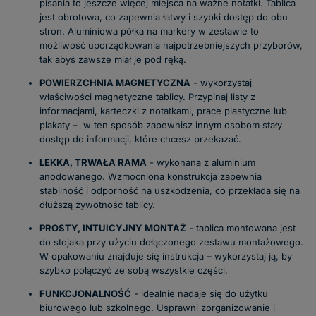
pisania to jeszcze więcej miejsca na ważne notatki. Tablica
jest obrotowa, co zapewnia łatwy i szybki dostęp do obu
stron. Aluminiowa półka na markery w zestawie to
możliwość uporządkowania najpotrzebniejszych przyborów,
tak abyś zawsze miał je pod ręką.
POWIERZCHNIA MAGNETYCZNA
- wykorzystaj
właściwości magnetyczne tablicy. Przypinaj listy z
informacjami, karteczki z notatkami, prace plastyczne lub
plakaty – w ten sposób zapewnisz innym osobom stały
dostęp do informacji, które chcesz przekazać.
LEKKA, TRWAŁA RAMA
- wykonana z aluminium
anodowanego. Wzmocniona konstrukcja zapewnia
stabilność i odporność na uszkodzenia, co przekłada się na
dłuższą żywotność tablicy.
PROSTY, INTUICYJNY MONTAŻ
- tablica montowana jest
do stojaka przy użyciu dołączonego zestawu montażowego.
W opakowaniu znajduje się instrukcja – wykorzystaj ją, by
szybko połączyć ze sobą wszystkie części.
FUNKCJONALNOŚĆ
- idealnie nadaje się do użytku
biurowego lub szkolnego. Usprawni zorganizowanie i