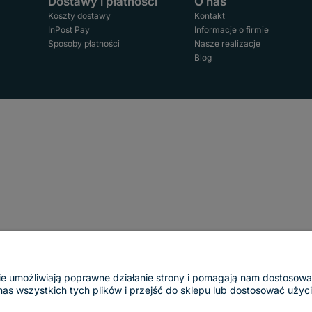
Dostawy i płatności
O nas
Koszty dostawy
Kontakt
InPost Pay
Informacje o firmie
Sposoby płatności
Nasze realizacje
Blog
ogie umożliwiają poprawne działanie strony i pomagają nam dostosow
 wszystkich tych plików i przejść do sklepu lub dostosować użycie