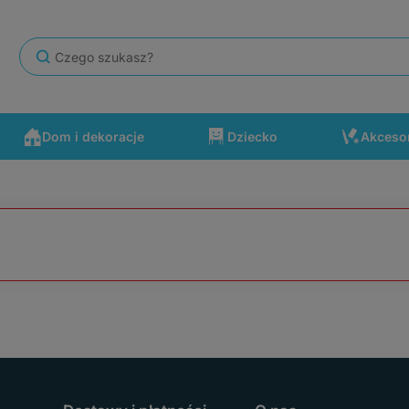
Dom i dekoracje
Dziecko
Akceso
się po drodze wydarzyć. Polecam ten sklep.