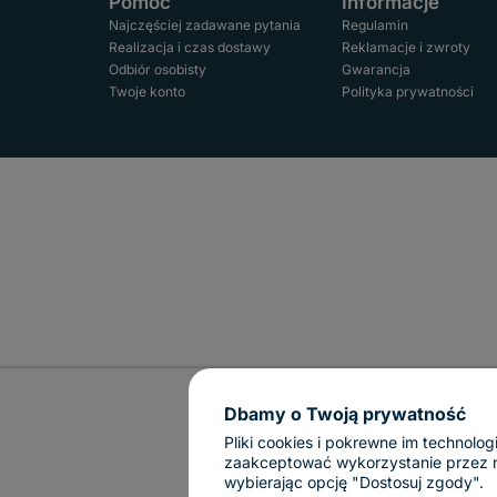
Pomoc
Informacje
Najczęściej zadawane pytania
Regulamin
Realizacja i czas dostawy
Reklamacje i zwroty
Odbiór osobisty
Gwarancja
Twoje konto
Polityka prywatności
Dbamy o Twoją prywatność
Pliki cookies i pokrewne im technol
zaakceptować wykorzystanie przez nas
wybierając opcję "Dostosuj zgody".