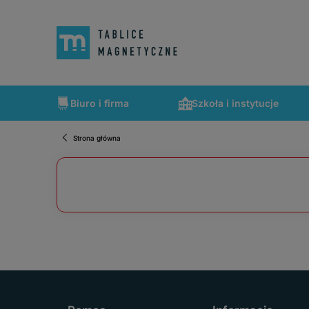
Biuro i firma
Szkoła i instytucje
Strona główna
Szybka wysyłka, tablice zapakowane tak, że nic nie mogło 