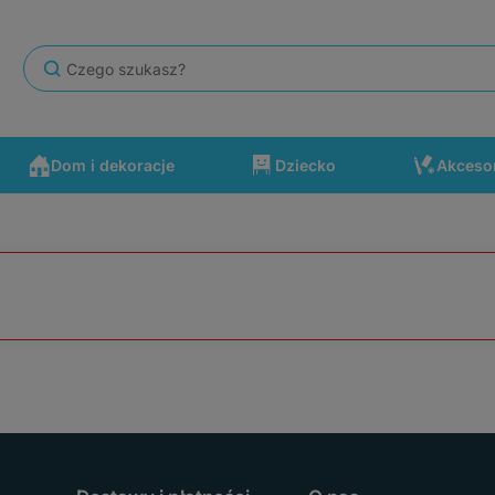
Dom i dekoracje
Dziecko
Akceso
się po drodze wydarzyć. Polecam ten sklep.