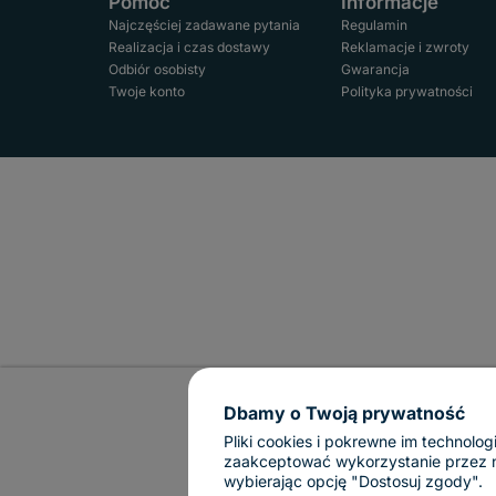
Pomoc
Informacje
Najczęściej zadawane pytania
Regulamin
Realizacja i czas dostawy
Reklamacje i zwroty
Odbiór osobisty
Gwarancja
Twoje konto
Polityka prywatności
Dbamy o Twoją prywatność
Pliki cookies i pokrewne im technol
zaakceptować wykorzystanie przez nas
wybierając opcję "Dostosuj zgody".