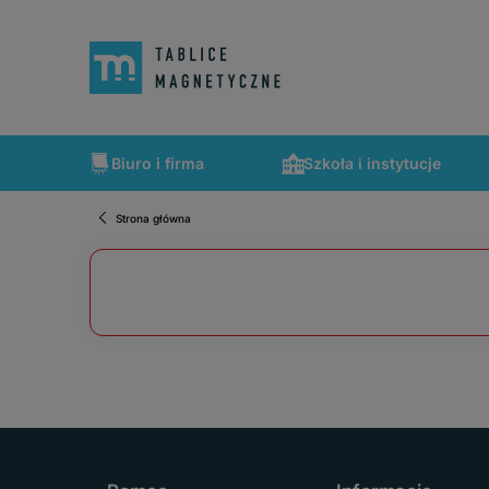
Biuro i firma
Szkoła i instytucje
Strona główna
Szybka wysyłka, tablice zapakowane tak, że nic nie mogło 