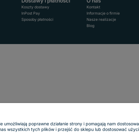
Dostawy i płatności
O nas
Koszty dostawy
Kontakt
InPost Pay
Informacje o firmie
Sposoby płatności
Nasze realizacje
Blog
ogie umożliwiają poprawne działanie strony i pomagają nam dostosow
 wszystkich tych plików i przejść do sklepu lub dostosować użycie