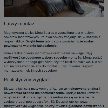
Łatwy montaż
Magnetyczna tablica MetalBoards wyposażona jest w osiem
otworów montażowych. Po dwa otwory znajdują się w każdym z
rogów tablicy.
Dzięki temu tablica z łatwością może zostać
powieszona w pionie lub poziomie.
Uniwersalne otwory montażowe oraz niewielka waga,
dają
możliwość swobodnego wyboru sposobu montażu.
Mogą zostać
wykorzystane do tego gwoździe czy też kołki montażowe. Nic nie
stoi na przeszkodzie aby do montażu użyć również rzepów
montażowych lub innych sposobów.
Realistyczny wygląd
Blaszana tablica z motywem graficznym
to niekonwencjonalna i
nowatorska ozdoba dla pomieszczenia.
Dodaje uroku każdemu
wnętrzu i znakomicie będzie prezentowała się na ścianie. Jej
zagięte brzegi powodują efekt 3D. Do zalet tablicy, poza
futurystycznym wyglądem, należy również
gładkość powierzchni i