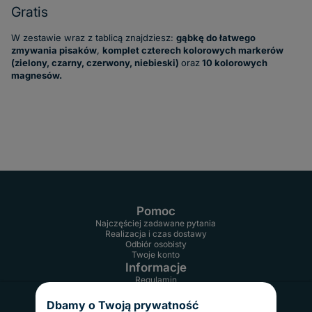
Gratis
W zestawie wraz z tablicą znajdziesz:
gąbkę do łatwego
zmywania pisaków
,
komplet czterech kolorowych markerów
(zielony, czarny, czerwony, niebieski)
oraz
10 kolorowych
magnesów.
Pomoc
Najczęściej zadawane pytania
Realizacja i czas dostawy
Odbiór osobisty
Twoje konto
Informacje
Regulamin
Reklamacje i zwroty
Gwarancja
Dbamy o Twoją prywatność
Polityka prywatności