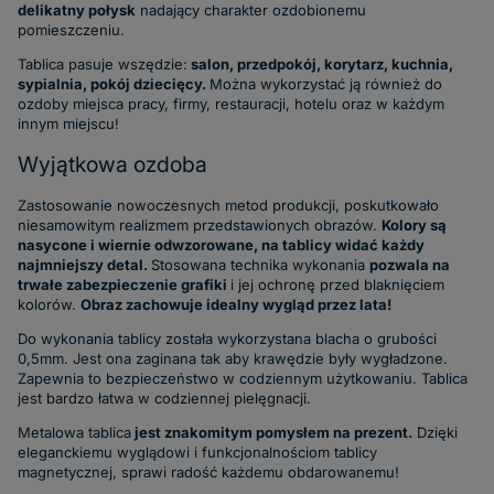
delikatny połysk
nadający charakter ozdobionemu
pomieszczeniu.
Tablica pasuje wszędzie:
salon, przedpokój, korytarz, kuchnia,
sypialnia, pokój dziecięcy.
Można wykorzystać ją również do
ozdoby miejsca pracy, firmy, restauracji, hotelu oraz w każdym
innym miejscu!
Wyjątkowa ozdoba
Zastosowanie nowoczesnych metod produkcji, poskutkowało
niesamowitym realizmem przedstawionych obrazów.
Kolory są
nasycone i wiernie odwzorowane, na tablicy widać każdy
najmniejszy detal.
Stosowana technika wykonania
pozwala na
trwałe zabezpieczenie grafiki
i jej ochronę przed blaknięciem
kolorów.
Obraz zachowuje idealny wygląd przez lata!
Do wykonania tablicy została wykorzystana blacha o grubości
0,5mm. Jest ona zaginana tak aby krawędzie były wygładzone.
Zapewnia to bezpieczeństwo w codziennym użytkowaniu. Tablica
jest bardzo łatwa w codziennej pielęgnacji.
Metalowa tablica
jest znakomitym pomysłem na prezent.
Dzięki
eleganckiemu wyglądowi i funkcjonalnościom tablicy
magnetycznej, sprawi radość każdemu obdarowanemu!