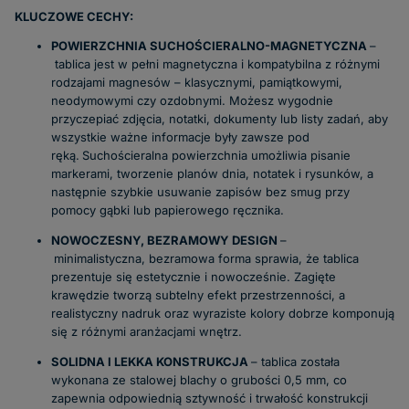
KLUCZOWE CECHY:
POWIERZCHNIA SUCHOŚCIERALNO-MAGNETYCZNA
–
tablica jest w pełni magnetyczna i kompatybilna z różnymi
rodzajami magnesów – klasycznymi, pamiątkowymi,
neodymowymi czy ozdobnymi. Możesz wygodnie
przyczepiać zdjęcia, notatki, dokumenty lub listy zadań, aby
wszystkie ważne informacje były zawsze pod
ręką.
Suchościeralna powierzchnia umożliwia pisanie
markerami, tworzenie planów dnia, notatek i rysunków, a
następnie szybkie usuwanie zapisów bez smug przy
pomocy gąbki lub papierowego ręcznika.
NOWOCZESNY, BEZRAMOWY DESIGN
–
minimalistyczna, bezramowa forma sprawia, że tablica
prezentuje się estetycznie i nowocześnie. Zagięte
krawędzie tworzą subtelny efekt przestrzenności, a
realistyczny nadruk oraz wyraziste kolory dobrze komponują
się z różnymi aranżacjami wnętrz.
SOLIDNA I LEKKA KONSTRUKCJA
– tablica została
wykonana ze stalowej blachy o grubości 0,5 mm, co
zapewnia odpowiednią sztywność i trwałość konstrukcji