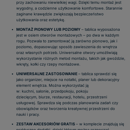
przy zachowaniu niewielkiej wagi. Dzięki temu montaż jest
wygodny, a codzienne użytkowanie komfortowe.
Starannie
zaginane krawędzie zwiększają bezpieczeństwo
użytkowania oraz estetykę.
MONTAŻ PIONOWY LUB POZIOMY
– tablica wyposażona
jest w osiem otworów montażowych – po dwa w każdym
rogu. Pozwala to zamontować ją zarówno pionowo, jak i
poziomo, dopasowując sposób zawieszenia do wnętrza
oraz własnych potrzeb.
Uniwersalne otwory umożliwiają
wykorzystanie różnych metod montażu, takich jak gwoździe,
wkręty, kołki czy rzepy montażowe.
UNIWERSALNE ZASTOSOWANIE
– tablica sprawdzi się
jako organizer, miejsce na notatki, planer lub dekoracyjny
element wnętrza. Można wykorzystać ją
w:
kuchni,
salonie,
przedpokoju,
pokoju
dziecięcym,
biurze,
restauracji,
hotelu,
przestrzeni
usługowej.
Sprawdza się podczas planowania zadań czy
obowiązków oraz tworzenia kreatywnej przestrzeni do
nauki i pracy.
ZESTAW AKCESORIÓW GRATIS
– w komplecie znajdują się
praktyczne dodatki, dzięki którym można rozpocząć