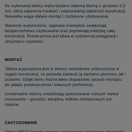
Do wykonania tablicy wykorzystano stalową blachę o grubości 0,5
mm, która zapewnia trwałość i odpowiednią stabilność konstrukcji.
Niewielka waga ułatwia montaż i codzienne użytkowanie.
Starannie wykończone, zaginane krawędzie zwiększają
bezpieczeństwo użytkowania oraz poprawiają estetykę całej
konstrukcji. Powierzchnia jest łatwa w codziennej pielęgnacji i
utrzymaniu czystości.
MONTAŻ
Tablica wyposażona jest w otwory montażowe umieszczone w
rogach konstrukcji, co pozwala zawiesić ją zarówno pionowo, jak i
poziomo. Dzięki temu można łatwo dopasować sposób montażu
do układu pomieszczenia i własnych preferencji.
Uniwersalne otwory umożliwiają zastosowanie różnych metod
mocowania – gwoździ, wkrętów, kołków montażowych lub
rzepów.
ZASTOSOWANIE
Tablica METALboards pomaga organizować codzienne obowiązki i