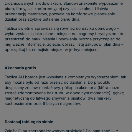
zróżnicowanych środowiskach. Stanowi znakomite wyposażenie
biura, firmy, sali konferencyjnej czy sali szkolnej. Ułatwia
prezentację materiałów, pozwala na komfortowe planowanie
działań oraz szybkie ustalenie planu dnia.
Tablica świetnie sprawdza się również do użytku domowego –
wykorzystasz ją jako planer, miejsce na magnesy turystyczne lub
przestrzeń do nauki pisania i rysowania. Można przyczepiać do
niej ważne informacje, zdjęcia, obrazy, listę zakupów, plan dnia –
uporządkuj to, co najistotniejsze w jednym miejscu.
Akcesoria gratis
Tablica ALLboards jest wysyłana z kompletnym wyposażeniem, tak
aby można było od razu przejść do działania! Do produktu
dołączamy zestaw montażowy, półkę na akcesoria (która może
zostać zdemontowana bez trudu w dowolnym momencie), gąbkę
magnetyczną do łatwego zmywania pisaków, dwa markery
suchościeralne oraz 6 białych magnesów.
Dostosuj tablicę do siebie
Zależy Ci na spersonalizowanym projekcie? Daj nam znać — z