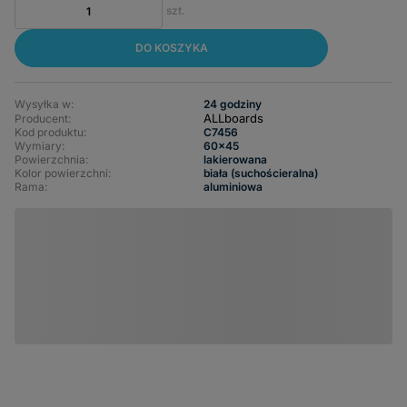
szt.
DO KOSZYKA
Wysyłka w:
24 godziny
ALLboards
Producent:
Kod produktu:
C7456
Wymiary
60x45
Powierzchnia
lakierowana
Kolor powierzchni
biała (suchościeralna)
Rama
aluminiowa