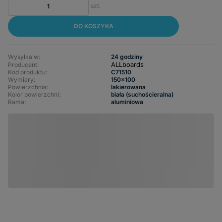
szt.
DO KOSZYKA
Wysyłka w:
24 godziny
ALLboards
Producent:
Kod produktu:
C71510
Wymiary
150x100
Powierzchnia
lakierowana
Kolor powierzchni
biała (suchościeralna)
Rama
aluminiowa