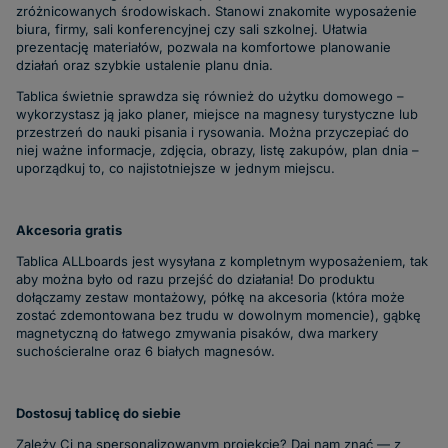
zróżnicowanych środowiskach. Stanowi znakomite wyposażenie
biura, firmy, sali konferencyjnej czy sali szkolnej. Ułatwia
prezentację materiałów, pozwala na komfortowe planowanie
działań oraz szybkie ustalenie planu dnia.
Tablica świetnie sprawdza się również do użytku domowego –
wykorzystasz ją jako planer, miejsce na magnesy turystyczne lub
przestrzeń do nauki pisania i rysowania. Można przyczepiać do
niej ważne informacje, zdjęcia, obrazy, listę zakupów, plan dnia –
uporządkuj to, co najistotniejsze w jednym miejscu.
Akcesoria gratis
Tablica ALLboards jest wysyłana z kompletnym wyposażeniem, tak
aby można było od razu przejść do działania! Do produktu
dołączamy zestaw montażowy, półkę na akcesoria (która może
zostać zdemontowana bez trudu w dowolnym momencie), gąbkę
magnetyczną do łatwego zmywania pisaków, dwa markery
suchościeralne oraz 6 białych magnesów.
Dostosuj tablicę do siebie
Zależy Ci na spersonalizowanym projekcie? Daj nam znać — z