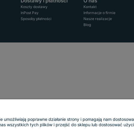
Dostawy i płatności
O nas
Koszty dostawy
Kontakt
InPost Pay
Informacje o firmie
Sposoby płatności
Nasze realizacje
Blog
ogie umożliwiają poprawne działanie strony i pomagają nam dostosow
 wszystkich tych plików i przejść do sklepu lub dostosować użycie