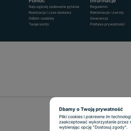
Pomoc
Informacje
Najczęściej zadawane pytania
Regulamin
Realizacja i czas dostawy
Reklamacje i zwroty
Odbiór osobisty
Gwarancja
Twoje konto
Polityka prywatności
Dbamy o Twoją prywatność
Pliki cookies i pokrewne im technol
zaakceptować wykorzystanie przez nas
wybierając opcję "Dostosuj zgody".