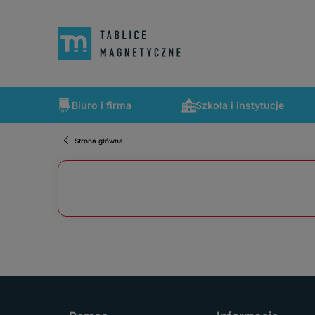
Biuro i firma
Szkoła i instytucje
Strona główna
Szybka wysyłka, tablice zapakowane tak, że nic nie mogło 