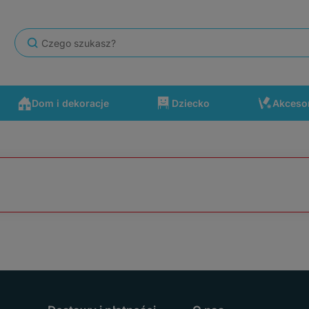
Dom i dekoracje
Dziecko
Akceso
się po drodze wydarzyć. Polecam ten sklep.