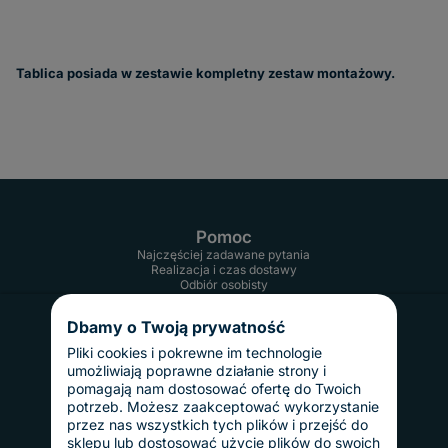
Tablica posiada w zestawie kompletny zestaw montażowy.
Pomoc
Najczęściej zadawane pytania
Realizacja i czas dostawy
Odbiór osobisty
Twoje konto
Informacje
Dbamy o Twoją prywatność
Regulamin
Reklamacje i zwroty
Pliki cookies i pokrewne im technologie
Gwarancja
umożliwiają poprawne działanie strony i
Polityka prywatności
pomagają nam dostosować ofertę do Twoich
Dostawy i płatności
potrzeb. Możesz zaakceptować wykorzystanie
Koszty dostawy
przez nas wszystkich tych plików i przejść do
InPost Pay
sklepu lub dostosować użycie plików do swoich
Sposoby płatności