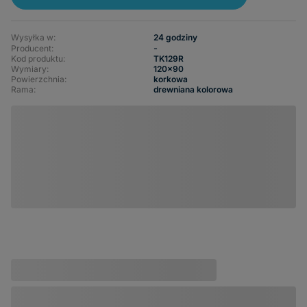
Wysyłka w:
24 godziny
-
Producent:
Kod produktu:
TK129R
Wymiary
120x90
Powierzchnia
korkowa
Rama
drewniana kolorowa