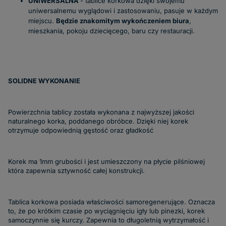
UNIWERSALNA
- tablice korkowa dzięki swojemu
uniwersalnemu wyglądowi i zastosowaniu, pasuje w każdym
miejscu.
Będzie znakomitym wykończeniem biura
,
mieszkania, pokoju dziecięcego, baru czy restauracji.
SOLIDNE WYKONANIE
Powierzchnia tablicy została wykonana z najwyższej jakości
naturalnego korka, poddanego obróbce. Dzięki niej korek
otrzymuje odpowiednią gęstość oraz gładkość
Korek ma 1mm grubości i jest umieszczony na płycie pilśniowej
która zapewnia sztywność całej konstrukcji.
Tablica korkowa posiada właściwości samoregenerujące. Oznacza
to, że po krótkim czasie po wyciągnięciu igły lub pinezki, korek
samoczynnie się kurczy. Zapewnia to długoletnią wytrzymałość i