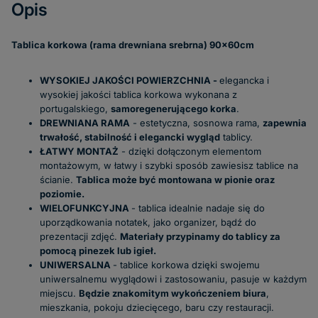
Opis
Tablica korkowa (rama drewniana srebrna) 90x60cm
WYSOKIEJ JAKOŚCI POWIERZCHNIA -
elegancka i
wysokiej jakości tablica korkowa wykonana z
portugalskiego,
samoregenerującego korka
.
DREWNIANA RAMA
- estetyczna, sosnowa rama,
zapewnia
trwałość, stabilność i elegancki wygląd
tablicy.
ŁATWY MONTAŻ
- dzięki dołączonym elementom
montażowym, w łatwy i szybki sposób zawiesisz tablice na
ścianie.
Tablica może być montowana w pionie oraz
poziomie.
WIELOFUNKCYJNA
- tablica idealnie nadaje się do
uporządkowania notatek, jako organizer, bądź do
prezentacji zdjęć.
Materiały przypinamy do tablicy za
pomocą pinezek lub igieł.
UNIWERSALNA
- tablice korkowa dzięki swojemu
uniwersalnemu wyglądowi i zastosowaniu, pasuje w każdym
miejscu.
Będzie znakomitym wykończeniem biura
,
mieszkania, pokoju dziecięcego, baru czy restauracji.