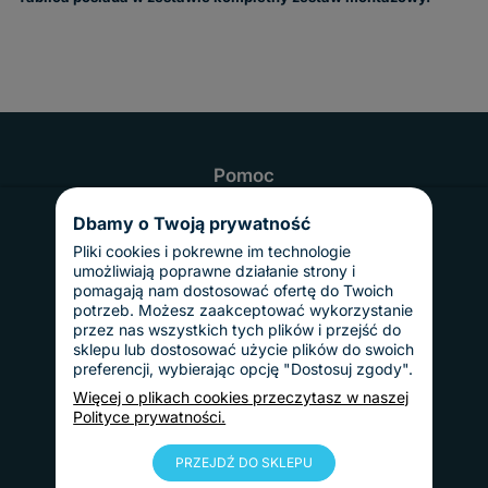
Pomoc
Najczęściej zadawane pytania
Realizacja i czas dostawy
Dbamy o Twoją prywatność
Odbiór osobisty
Twoje konto
Pliki cookies i pokrewne im technologie
Informacje
umożliwiają poprawne działanie strony i
Regulamin
pomagają nam dostosować ofertę do Twoich
Reklamacje i zwroty
potrzeb. Możesz zaakceptować wykorzystanie
Gwarancja
przez nas wszystkich tych plików i przejść do
Polityka prywatności
sklepu lub dostosować użycie plików do swoich
Dostawy i płatności
preferencji, wybierając opcję "Dostosuj zgody".
Koszty dostawy
InPost Pay
Więcej o plikach cookies przeczytasz w naszej
Sposoby płatności
Polityce prywatności.
O nas
Kontakt
Informacje o firmie
PRZEJDŹ DO SKLEPU
Nasze realizacje