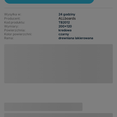
Wysyłka w:
24 godziny
ALLboards
Producent:
Kod produktu:
TB2012
Wymiary
200x120
Powierzchnia
kredowa
Kolor powierzchni
czarny
Rama
drewniana lakierowana