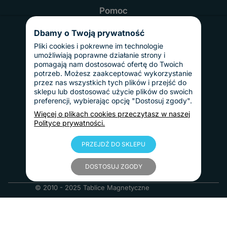
Pomoc
Najczęściej zadawane pytania
Realizacja i czas dostawy
Dbamy o Twoją prywatność
Odbiór osobisty
Twoje konto
Pliki cookies i pokrewne im technologie
Informacje
umożliwiają poprawne działanie strony i
Regulamin
pomagają nam dostosować ofertę do Twoich
Reklamacje i zwroty
potrzeb. Możesz zaakceptować wykorzystanie
Gwarancja
przez nas wszystkich tych plików i przejść do
Polityka prywatności
sklepu lub dostosować użycie plików do swoich
Dostawy i płatności
preferencji, wybierając opcję "Dostosuj zgody".
Koszty dostawy
InPost Pay
Więcej o plikach cookies przeczytasz w naszej
Sposoby płatności
Polityce prywatności.
O nas
Kontakt
Informacje o firmie
PRZEJDŹ DO SKLEPU
Nasze realizacje
Blog
DOSTOSUJ ZGODY
© 2010 - 2025 Tablice Magnetyczne