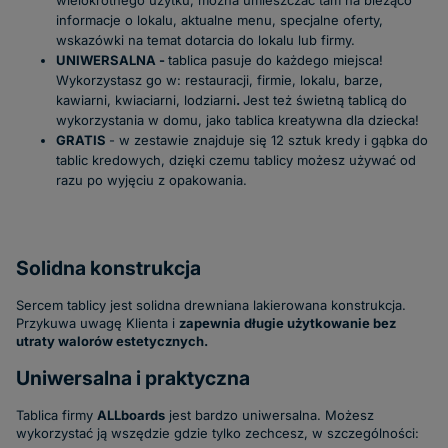
wielokrotnego użytku, można umieszczać tam na bieżąco
informacje o lokalu, aktualne menu, specjalne oferty,
wskazówki na temat dotarcia do lokalu lub firmy.
UNIWERSALNA -
tablica pasuje do każdego miejsca!
Wykorzystasz go w: restauracji, firmie, lokalu, barze,
kawiarni, kwiaciarni, lodziarni
.
Jest też świetną tablicą do
wykorzystania w domu, jako tablica kreatywna dla dziecka!
GRATIS
- w zestawie znajduje się 12 sztuk kredy i gąbka do
tablic kredowych, dzięki czemu tablicy możesz używać od
razu po wyjęciu z opakowania.
Solidna konstrukcja
Sercem tablicy jest solidna drewniana lakierowana konstrukcja.
Przykuwa uwagę Klienta i
zapewnia długie użytkowanie bez
utraty walorów estetycznych.
Uniwersalna i praktyczna
Tablica firmy
ALLboards
jest bardzo uniwersalna. Możesz
wykorzystać ją wszędzie gdzie tylko zechcesz, w szczególności: