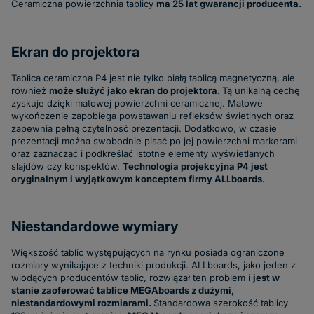
Ceramiczna powierzchnia tablicy
ma 25 lat gwarancji producenta.
Ekran do projektora
Tablica ceramiczna P4 jest nie tylko białą tablicą magnetyczną, ale
również
może służyć jako ekran do projektora.
Tą unikalną cechę
zyskuje dzięki matowej powierzchni ceramicznej. Matowe
wykończenie zapobiega powstawaniu refleksów świetlnych oraz
zapewnia pełną czytelność prezentacji. Dodatkowo, w czasie
prezentacji można swobodnie pisać po jej powierzchni markerami
oraz zaznaczać i podkreślać istotne elementy wyświetlanych
slajdów czy konspektów.
Technologia projekcyjna P4 jest
oryginalnym i wyjątkowym konceptem firmy ALLboards.
Niestandardowe wymiary
Większość tablic występujących na rynku posiada ograniczone
rozmiary wynikające z techniki produkcji. ALLboards, jako jeden z
wiodących producentów tablic, rozwiązał ten problem i
jest w
stanie zaoferować tablice MEGAboards z dużymi,
niestandardowymi rozmiarami.
Standardowa szerokość tablicy