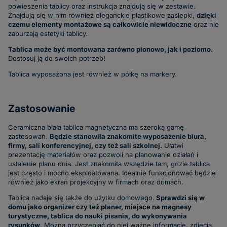
powieszenia tablicy oraz instrukcja znajdują się w zestawie.
Znajdują się w nim również eleganckie plastikowe zaślepki,
dzięki
czemu elementy montażowe są całkowicie niewidoczne
oraz nie
zaburzają estetyki tablicy.
Tablica może być montowana zarówno pionowo, jak i poziomo.
Dostosuj ją do swoich potrzeb!
Tablica wyposażona jest również w półkę na markery.
Zastosowanie
Ceramiczna biała tablica magnetyczna ma szeroką gamę
zastosowań.
Będzie stanowiła znakomite wyposażenie biura,
firmy, sali konferencyjnej, czy też sali szkolnej.
Ułatwi
prezentację materiałów oraz pozwoli na planowanie działań i
ustalenie planu dnia. Jest znakomita wszędzie tam, gdzie tablica
jest często i mocno eksploatowana. Idealnie funkcjonować będzie
również jako ekran projekcyjny w firmach oraz domach.
Tablica nadaje się także do użytku domowego.
Sprawdzi się w
domu jako organizer czy też planer, miejsce na magnesy
turystyczne, tablica do nauki pisania, do wykonywania
rysunków
. Można przyczepiać do niej ważne informacje, zdjęcia,