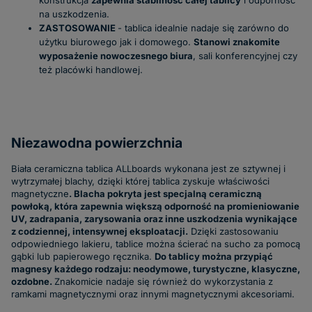
konstrukcja
zapewnia stabilność całej tablicy
i odporność
na uszkodzenia.
ZASTOSOWANIE
- tablica idealnie nadaje się zarówno do
użytku biurowego jak i domowego.
Stanowi znakomite
wyposażenie nowoczesnego biura
, sali konferencyjnej czy
też placówki handlowej.
Niezawodna powierzchnia
Biała ceramiczna tablica ALLboards wykonana jest ze sztywnej i
wytrzymałej blachy, dzięki której tablica zyskuje właściwości
magnetyczne
. Blacha pokryta jest specjalną ceramiczną
powłoką, która zapewnia większą odporność na promieniowanie
UV, zadrapania, zarysowania oraz inne uszkodzenia wynikające
z codziennej, intensywnej eksploatacji.
Dzięki zastosowaniu
odpowiedniego lakieru, tablice można ścierać na sucho za pomocą
gąbki lub papierowego ręcznika.
Do tablicy można przypiąć
magnesy każdego rodzaju: neodymowe, turystyczne, klasyczne,
ozdobne.
Znakomicie nadaje się również do wykorzystania z
ramkami magnetycznymi oraz innymi magnetycznymi akcesoriami.