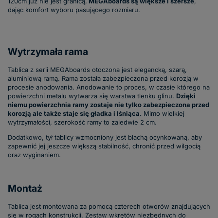
120cm już nie jest granicą,
MEGAboards są większe i szersze
,
dając komfort wyboru pasującego rozmiaru.
Wytrzymała rama
Tablica z serii MEGAboards otoczona jest elegancką, szarą,
aluminiową ramą. Rama została zabezpieczona przed korozją w
procesie anodowania. Anodowanie to proces, w czasie którego na
powierzchni metalu wytwarza się warstwa tlenku glinu.
Dzięki
niemu powierzchnia ramy zostaje nie tylko zabezpieczona przed
korozją ale także staje się gładka i lśniąca.
Mimo wielkiej
wytrzymałości, szerokość ramy to zaledwie 2 cm.
Dodatkowo, tył tablicy wzmocniony jest blachą ocynkowaną, aby
zapewnić jej jeszcze większą stabilność, chronić przed wilgocią
oraz wyginaniem.
Montaż
Tablica jest montowana za pomocą czterech otworów znajdujących
się w rogach konstrukcji. Zestaw wkrętów niezbędnych do