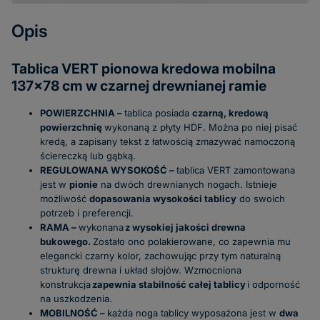
Opis
Tablica VERT pionowa kredowa mobilna
137x78 cm w czarnej drewnianej ramie
POWIERZCHNIA –
tablica posiada
czarną, kredową
powierzchnię
wykonaną z płyty HDF. Można po niej pisać
kredą, a zapisany tekst z łatwością zmazywać namoczoną
ściereczką lub gąbką.
REGULOWANA WYSOKOŚĆ –
tablica VERT zamontowana
jest w
pionie
na dwóch drewnianych nogach. Istnieje
możliwość
dopasowania wysokości tablicy
do swoich
potrzeb i preferencji.
RAMA –
wykonana
z wysokiej jakości drewna
bukowego.
Zostało ono polakierowane, co zapewnia mu
elegancki czarny kolor, zachowując przy tym naturalną
strukturę drewna i układ słojów.
Wzmocniona
konstrukcja
zapewnia stabilność całej tablicy
i odporność
na uszkodzenia.
MOBILNOŚĆ –
każda noga tablicy wyposażona jest w
dwa