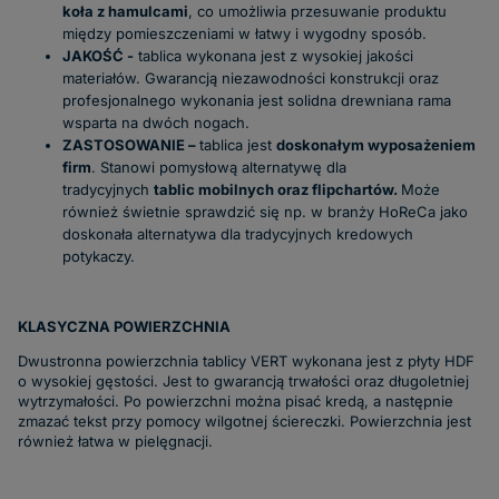
koła z hamulcami
, co umożliwia przesuwanie produktu
między pomieszczeniami w łatwy i wygodny sposób.
JAKOŚĆ -
tablica wykonana jest z wysokiej jakości
materiałów. Gwarancją niezawodności konstrukcji oraz
profesjonalnego wykonania jest solidna drewniana rama
wsparta na dwóch nogach.
ZASTOSOWANIE –
tablica jest
doskonałym wyposażeniem
firm
. Stanowi pomysłową alternatywę dla
tradycyjnych
tablic mobilnych oraz flipchartów.
Może
również świetnie sprawdzić się np. w branży HoReCa jako
doskonała alternatywa dla tradycyjnych kredowych
potykaczy.
KLASYCZNA POWIERZCHNIA
Dwustronna powierzchnia tablicy VERT wykonana jest z płyty HDF
o wysokiej gęstości. Jest to gwarancją
trwałości oraz długoletniej
wytrzymałości.
Po powierzchni można pisać kredą, a następnie
zmazać tekst przy pomocy wilgotnej ściereczki. Powierzchnia jest
również łatwa w pielęgnacji.