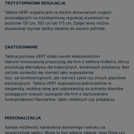
TRZYSTOPNIOWA REGULACJA
Tablica VERT wsparta jest na dwóch drewnianych nogach
pozwalających na
trzystopniową regulację wysokości
na
poziomie
137 cm
,
155 cm lub 173 cm
. Dzięki temu można
dopasować wymiar tablicy idealnie do swoich potrzeb.
ZASTOSOWANIE
Tablica pionowa VERT dzięki swoim właściwościom
stanowi
nowoczesną propozycję dla firm z sektora
HoReCa
,
którzy
poszukują alternatywy dla tradycyjnych, kredowych
potykaczy
. Bez
zarzutu sprawdzi się również jako
wyposażenie
biur,
sal
konferencyjnych, ale również szkół czy innych placówek
edukacyjnych.
Tablica VERT wyposażona jednocześnie w
elegancką, mobilną ramę jest
odpowiedzią na potrzeby klientów
szukających nowych rozwiązań dla firm z zachowaniem
funkcjonalności flipchartów, tablic mobilnych czy
potykaczy
.
PERSONALIZACJA
Istnieje możliwość naniesienia
dowolnego nadruku na
powierzchnię tablicy
. Może to być własne zdjęcie, logo firmy czy