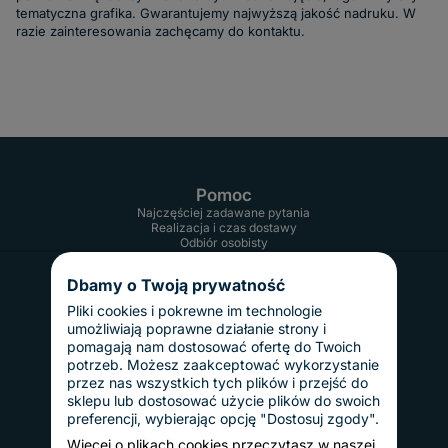
tematyczna grafika. Gwarantujemy najwyższą jakość nadruku. W
razie zainteresowania zachęcamy do kontaktu.
Pomoc
Najczęściej zadawane pytania
Realizacja i czas dostawy
Odbiór osobisty
Twoje konto
Informacje
Dbamy o Twoją prywatność
Regulamin
Reklamacje i zwroty
Pliki cookies i pokrewne im technologie
Gwarancja
umożliwiają poprawne działanie strony i
Polityka prywatności
pomagają nam dostosować ofertę do Twoich
Dostawy i płatności
potrzeb. Możesz zaakceptować wykorzystanie
Koszty dostawy
przez nas wszystkich tych plików i przejść do
InPost Pay
sklepu lub dostosować użycie plików do swoich
Sposoby płatności
preferencji, wybierając opcję "Dostosuj zgody".
O nas
Kontakt
Więcej o plikach cookies przeczytasz w naszej