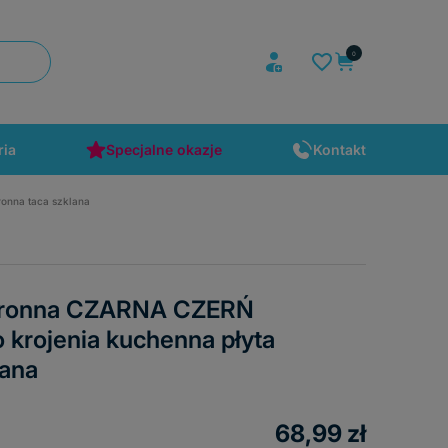
ria
Specjalne okazje
Kontakt
onna taca szklana
chronna CZARNA CZERŃ
krojenia kuchenna płyta
lana
68,99 zł