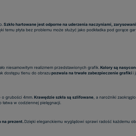
o.
Szkło hartowane jest odporne na uderzenia naczyniami, zarysowani
ki temu płyta bez problemu może służyć jako podkładka pod gorące garnk
ło niesamowitym realizmem przedstawionych grafik.
Kolory są nasycon
ak dostępu tlenu do obrazu
pozwala na trwałe zabezpieczenie grafiki
i
e o grubości 4mm.
Krawędzie szkła są szlifowane
, a narożniki zaokrąg
o łatwa w codziennej pielęgnacji.
 na prezent.
Dzięki eleganckiemu wyglądowi sprawi radość każdemu 