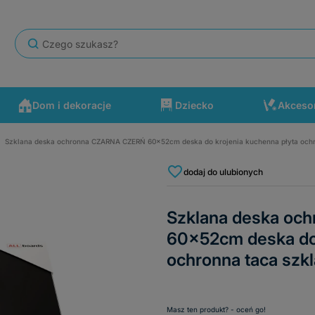
Dom i dekoracje
Dziecko
Akceso
Szklana deska ochronna CZARNA CZERŃ 60x52cm deska do krojenia kuchenna płyta ochr
się po drodze wydarzyć. Polecam ten sklep.
dodaj do ulubionych
Szklana deska o
60x52cm deska do 
ochronna taca szk
Masz ten produkt? - oceń go!