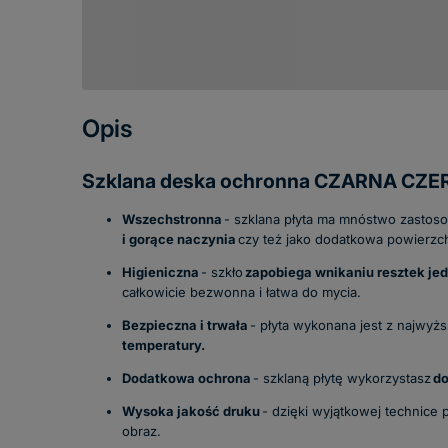
Opis
Szklana deska ochronna CZARNA CZERŃ
Wszechstronna
- szklana płyta ma mnóstwo zastos
i gorące naczynia
czy też jako dodatkowa powierzc
Higieniczna
- szkło
zapobiega wnikaniu resztek jedz
całkowicie bezwonna i łatwa do mycia.
Bezpieczna i trwała
- płyta wykonana jest z najwyż
temperatury.
Dodatkowa ochrona
- szklaną płytę wykorzystasz
do
Wysoka jakość druku
- dzięki wyjątkowej technice p
obraz.