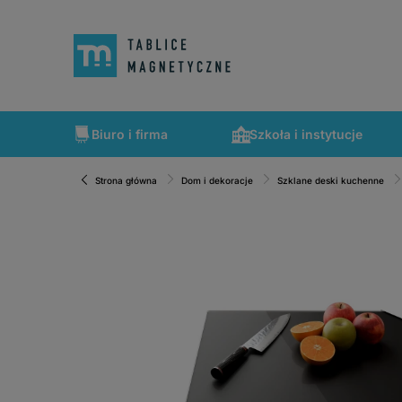
Biuro i firma
Szkoła i instytucje
Strona główna
Dom i dekoracje
Szklane deski kuchenne
Szybka wysyłka, tablice zapakowane tak, że nic nie mogło 