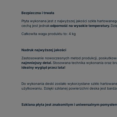
Bezpieczna i trwała
Płyta wykonana jest z najwyższej jakości szkła hartowaneg
cechą jest jednak
odporność na wysokie temperatury.
Dzię
Całkowita waga produktu to: 4 kg
Nadruk najwyższej jakości
Zastosowanie nowoczesnych metod produkcji, poskutkowa
najmniejszy detal.
Stosowana technika wykonania oraz br
idealny wygląd przez lata!
Do wykonania deski zostało wykorzystane szkło hartowan
użytkowaniu. Dzięki szklanej powierzchni deska jest bardz
Szklana płyta jest znakomitym i uniwersalnym pomysłem