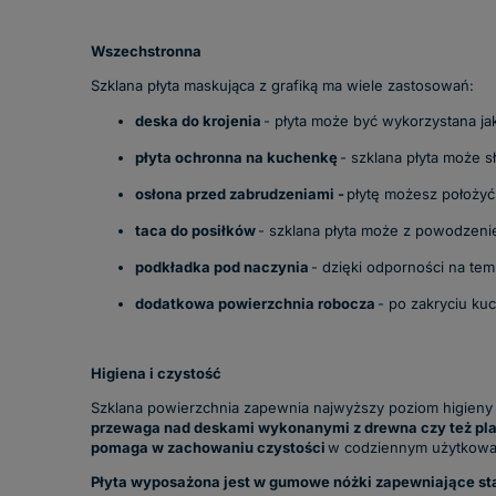
Wszechstronna
Szklana płyta maskująca z grafiką ma wiele zastosowań:
deska do krojenia
- płyta może być wykorzystana ja
płyta ochronna na kuchenkę
- szklana płyta może s
osłona przed zabrudzeniami -
płytę możesz położyć
taca do posiłków
- szklana płyta może z powodzeniem
podkładka pod naczynia
- dzięki odporności na tem
dodatkowa powierzchnia robocza
- po zakryciu ku
Higiena i czystość
Szklana powierzchnia zapewnia najwyższy poziom higieny w
przewaga nad deskami wykonanymi z drewna czy też pla
pomaga w zachowaniu czystości
w codziennym użytkowa
Płyta wyposażona jest w gumowe nóżki zapewniające sta