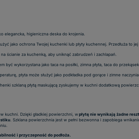
ko elegancka, higieniczna deska do krojenia.
łużyć jako ochrona Twojej kuchenki lub płyty kuchennej. Przedłuża to je
 na ścianie za kuchenką, aby uniknąć zabrudzeń i zachlapań.
 być wykorzystana jako taca na posiłki, zimna płyta, taca do przekąsek
peraturę, płyta może służyć jako podkładka pod gorące i zimne naczynia 
chenki szklaną płytą maskującą zyskujemy w kuchni dodatkową powierzc
 kuchni. Dzięki gładkiej powierzchni, w
płytę nie wynikają żadne resz
stiku
. Szklana powierzchnia jest w pełni bezwonna i zapobiega wnikan
niu.
bilność i przyczepność do podłoża.