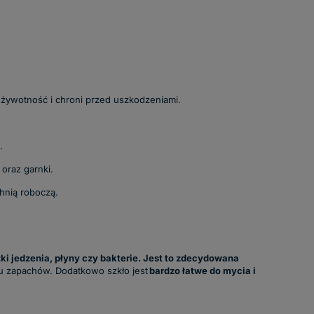
j żywotność i chroni przed uszkodzeniami.
.
oraz garnki.
hnią roboczą.
tki jedzenia, płyny czy bakterie. Jest to zdecydowana
iu zapachów. Dodatkowo szkło jest
bardzo łatwe do mycia i