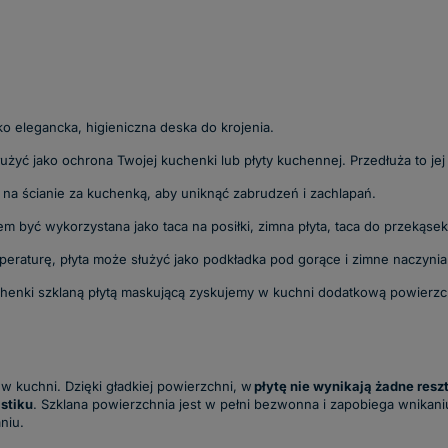
ko elegancka, higieniczna deska do krojenia.
łużyć jako ochrona Twojej kuchenki lub płyty kuchennej. Przedłuża to je
 na ścianie za kuchenką, aby uniknąć zabrudzeń i zachlapań.
 być wykorzystana jako taca na posiłki, zimna płyta, taca do przekąsek
peraturę, płyta może służyć jako podkładka pod gorące i zimne naczynia 
chenki szklaną płytą maskującą zyskujemy w kuchni dodatkową powierzc
 kuchni. Dzięki gładkiej powierzchni, w
płytę nie wynikają żadne resz
stiku
. Szklana powierzchnia jest w pełni bezwonna i zapobiega wnikan
niu.