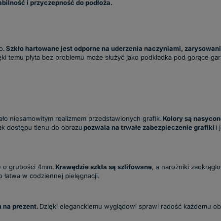
bilność i przyczepność do podłoża.
o.
Szkło hartowane jest odporne na uderzenia naczyniami, zarysowani
ki temu płyta bez problemu może służyć jako podkładka pod gorące garnk
ło niesamowitym realizmem przedstawionych grafik.
Kolory są nasycon
ak dostępu tlenu do obrazu
pozwala na trwałe zabezpieczenie grafiki
i
e o grubości 4mm.
Krawędzie szkła są szlifowane
, a narożniki zaokrąg
o łatwa w codziennej pielęgnacji.
 na prezent.
Dzięki eleganckiemu wyglądowi sprawi radość każdemu 