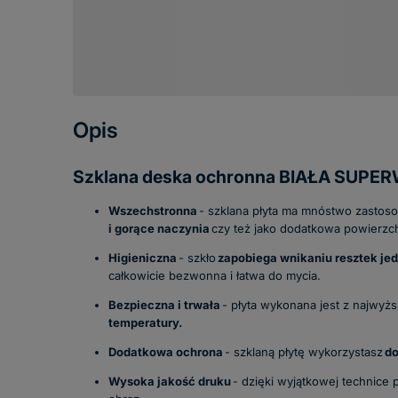
Opis
Szklana deska ochronna BIAŁA SUPERW
Wszechstronna
- szklana płyta ma mnóstwo zastos
i gorące naczynia
czy też jako dodatkowa powierzc
Higieniczna
- szkło
zapobiega wnikaniu resztek jedz
całkowicie bezwonna i łatwa do mycia.
Bezpieczna i trwała
- płyta wykonana jest z najwyż
temperatury.
Dodatkowa ochrona
- szklaną płytę wykorzystasz
do
Wysoka jakość druku
- dzięki wyjątkowej technice p