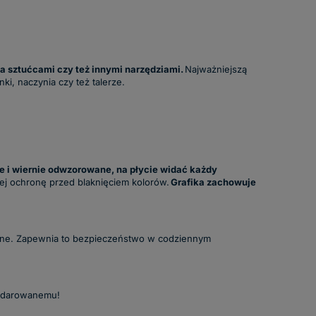
a sztućcami czy też innymi narzędziami.
Najważniejszą
i, naczynia czy też talerze.
e i wiernie odwzorowane, na płycie widać każdy
 jej ochronę przed blaknięciem kolorów.
Grafika zachowuje
lone. Zapewnia to bezpieczeństwo w codziennym
obdarowanemu!