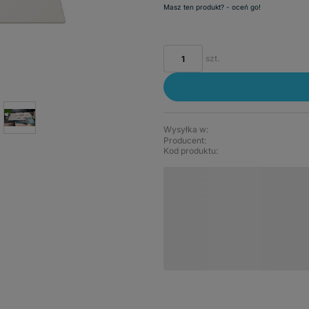
Masz ten produkt? - oceń go!
szt.
Wysyłka w:
Producent:
Kod produktu: