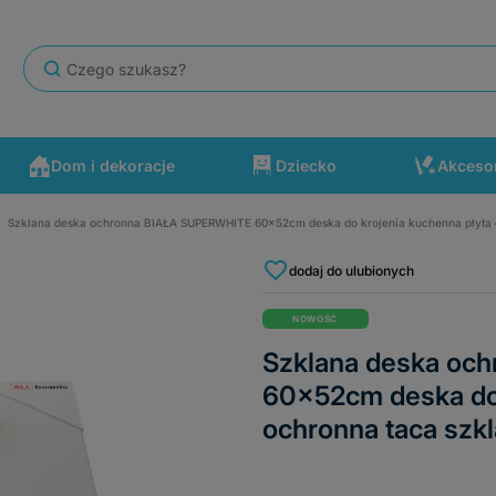
Dom i dekoracje
Dziecko
Akceso
Szklana deska ochronna BIAŁA SUPERWHITE 60x52cm deska do krojenia kuchenna płyta 
się po drodze wydarzyć. Polecam ten sklep.
dodaj do ulubionych
NOWOŚĆ
Szklana deska oc
60x52cm deska do 
ochronna taca szk