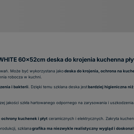
HITE 60x52cm deska do krojenia kuchenna płyt
owań. Może być wykorzystana jako
deska do krojenia, ochrona na kuch
hnia robocza w kuchni.
enia i bakterii
. Dzięki temu szklana deska jest
bardziej higieniczna niż
szej jakości szkła hartowanego odpornego na zarysowania i uszkodzenia.
 ochrony kuchenek i płyt
ceramicznych i elektrycznych. Zakryta kuche
rodukcji, szklana
grafika ma niezwykle realistyczny wygląd i doskonal