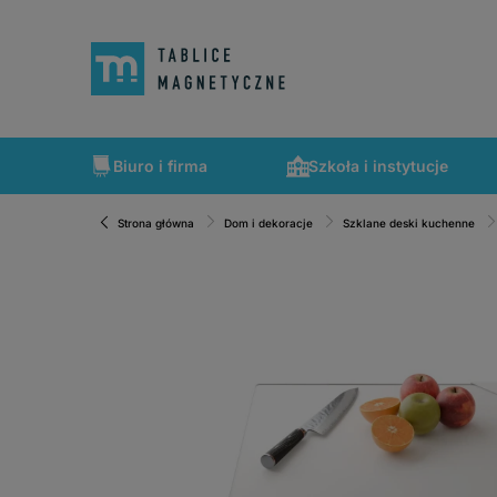
Biuro i firma
Szkoła i instytucje
Strona główna
Dom i dekoracje
Szklane deski kuchenne
Szybka wysyłka, tablice zapakowane tak, że nic nie mogło 