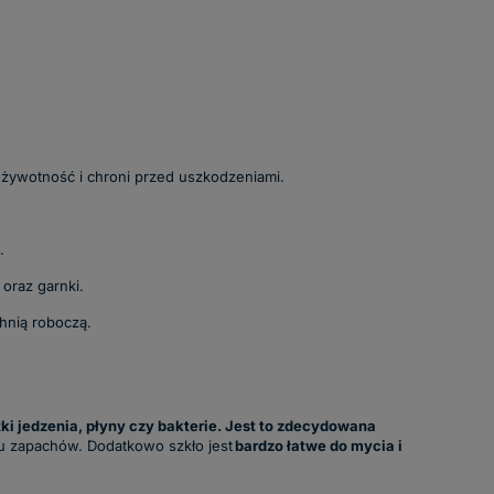
j żywotność i chroni przed uszkodzeniami.
.
oraz garnki.
hnią roboczą.
tki jedzenia, płyny czy bakterie. Jest to zdecydowana
iu zapachów. Dodatkowo szkło jest
bardzo łatwe do mycia i