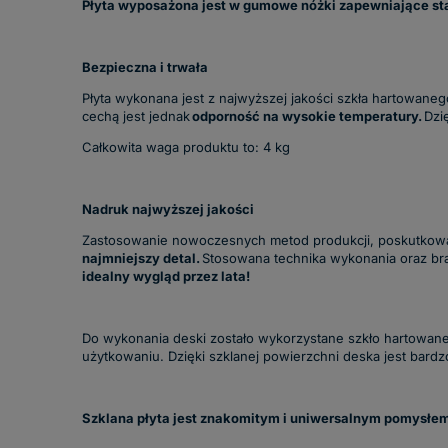
Płyta wyposażona jest w gumowe nóżki zapewniające sta
Bezpieczna i trwała
Płyta wykonana jest z najwyższej jakości szkła hartowaneg
cechą jest jednak
odporność na wysokie temperatury.
Dzię
Całkowita waga produktu to: 4 kg
Nadruk najwyższej jakości
Zastosowanie nowoczesnych metod produkcji, poskutkowa
najmniejszy detal.
Stosowana technika wykonania oraz br
idealny wygląd przez lata!
Do wykonania deski zostało wykorzystane szkło hartowan
użytkowaniu. Dzięki szklanej powierzchni deska jest bardz
Szklana płyta jest znakomitym i uniwersalnym pomysłem