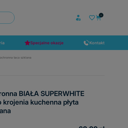
ria
Specjalne okazje
Kontakt
ochronna taca szklana
hronna BIAŁA SUPERWHITE
krojenia kuchenna płyta
lana