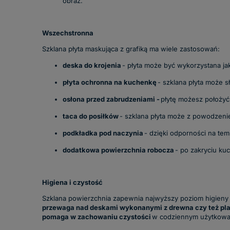
obraz.
Wszechstronna
Szklana płyta maskująca z grafiką ma wiele zastosowań:
deska do krojenia
- płyta może być wykorzystana ja
płyta ochronna na kuchenkę
- szklana płyta może s
osłona przed zabrudzeniami -
płytę możesz położyć
taca do posiłków
- szklana płyta może z powodzeniem
podkładka pod naczynia
- dzięki odporności na tem
dodatkowa powierzchnia robocza
- po zakryciu ku
Higiena i czystość
Szklana powierzchnia zapewnia najwyższy poziom higieny w
przewaga nad deskami wykonanymi z drewna czy też pla
pomaga w zachowaniu czystości
w codziennym użytkowa