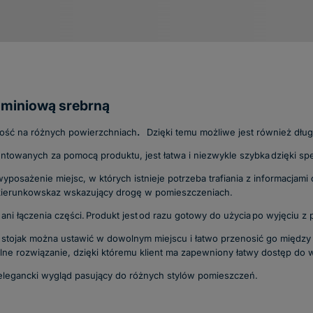
uminiową srebrną
ność na różnych powierzchniach
.
Dzięki temu możliwe jest również dług
ntowanych za pomocą produktu, jest łatwa i niezwykle szybka
dzięki sp
 wypo
sażenie miejsc, w których istnieje potrzeba trafiania z informacjam
 kierunkowskaz
wskazujący drogę w pomieszczeniach.
ani łączenia części
. Produkt jest
od razu gotowy do użycia
po wyjęciu z 
stojak można ustawić w dowolnym miejscu i łatwo przenosić go między
alne rozw
iązanie, dzięki któremu klient ma zapewniony łatwy dostęp do w
elegancki wygląd pasujący do różnych stylów pomieszczeń.