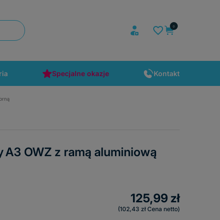
ria
Specjalne okazje
Kontakt
brną
ny A3 OWZ z ramą aluminiową
125,99 zł
102,43 zł
Cena netto