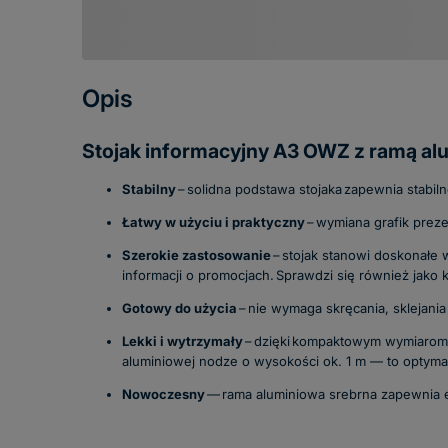
Opis
Stojak informacyjny A3 OWZ z ramą al
Stabilny
–
solidna podstawa stojaka
zapewnia stabil
Łatwy w użyciu i praktyczny
–
wymiana grafik preze
Szerokie zastosowanie
–
stojak stanowi doskonałe
informacji o promocjach. Sprawdzi się również jako
Gotowy do użycia
–
nie wymaga skręcania, sklejania 
Lekki i wytrzymały
–
dzięki
kompaktowym wymiarom
aluminiowej nodze o wysokości ok. 1 m — to optym
Nowoczesny
—
rama aluminiowa srebrna zapewnia 