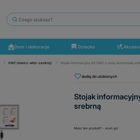
Dom i dekoracje
Dziecko
Akceso
OWZ (otwórz-włóż-zamknij)
Stojak informacyjny A3 OWZ z ramą aluminiową sre
się po drodze wydarzyć. Polecam ten sklep.
dodaj do ulubionych
Stojak informacyj
srebrną
Masz ten produkt? - oceń go!