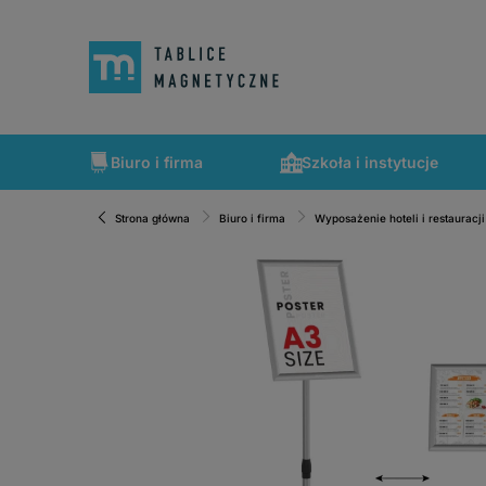
Biuro i firma
Szkoła i instytucje
Strona główna
Biuro i firma
Wyposażenie hoteli i restauracji
Szybka wysyłka, tablice zapakowane tak, że nic nie mogło 