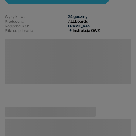
Wysyłka w:
24 godziny
ALLboards
Producent:
Kod produktu:
FRAME_A4S
Pliki do pobrania:
Instrukcja OWZ