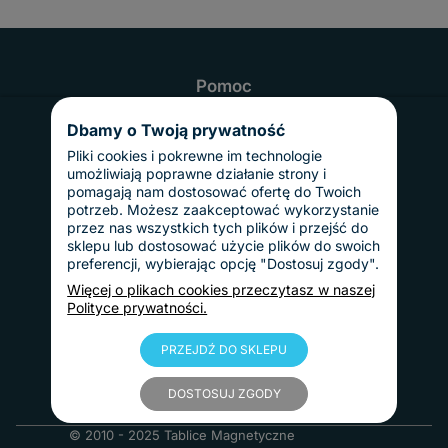
Pomoc
Najczęściej zadawane pytania
Realizacja i czas dostawy
Dbamy o Twoją prywatność
Odbiór osobisty
Twoje konto
Pliki cookies i pokrewne im technologie
Informacje
umożliwiają poprawne działanie strony i
Regulamin
pomagają nam dostosować ofertę do Twoich
Reklamacje i zwroty
potrzeb. Możesz zaakceptować wykorzystanie
Gwarancja
przez nas wszystkich tych plików i przejść do
Polityka prywatności
sklepu lub dostosować użycie plików do swoich
Dostawy i płatności
preferencji, wybierając opcję "Dostosuj zgody".
Koszty dostawy
InPost Pay
Więcej o plikach cookies przeczytasz w naszej
Sposoby płatności
Polityce prywatności.
O nas
Kontakt
Informacje o firmie
PRZEJDŹ DO SKLEPU
Nasze realizacje
Blog
DOSTOSUJ ZGODY
© 2010 - 2025 Tablice Magnetyczne