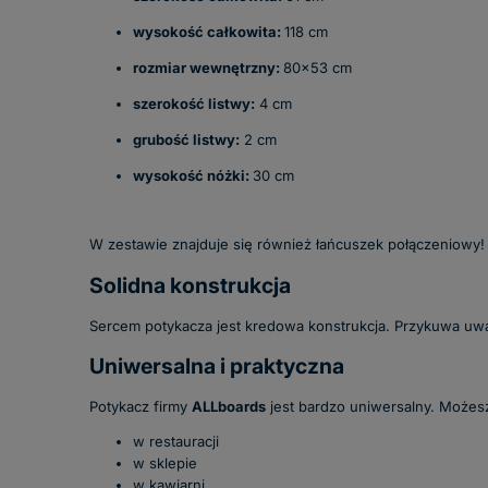
wysokość całkowita:
118 cm
rozmiar wewnętrzny:
80x53 cm
szerokość listwy:
4 cm
grubość listwy:
2 cm
wysokość nóżki:
30 cm
W zestawie znajduje się również łańcuszek połączeniowy!
Solidna konstrukcja
Sercem potykacza jest kredowa konstrukcja. Przykuwa uwa
Uniwersalna i praktyczna
Potykacz firmy
ALLboards
jest bardzo uniwersalny. Możes
w restauracji
w sklepie
w kawiarni