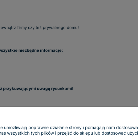
wewnątrz firmy czy też prywatnego domu!
szystkie niezbędne informacje:
eż przykuwającymi uwagę rysunkami!
ogie umożliwiają poprawne działanie strony i pomagają nam dostosow
 wszystkich tych plików i przejść do sklepu lub dostosować użycie