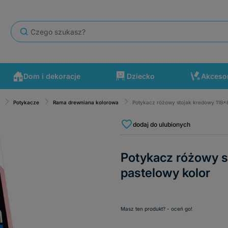
Dom i dekoracje
Dziecko
Akceso
Potykacze
Rama drewniana kolorowa
Potykacz różowy stojak kredowy 118x
się po drodze wydarzyć. Polecam ten sklep.
dodaj do ulubionych
Potykacz różowy s
pastelowy kolor
Masz ten produkt? - oceń go!