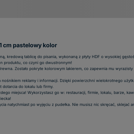
1 cm pastelowy kolor
ną, kredową tablicę do pisania, wykonaną z płyty HDF o wysokiej gęstoś
ron produktu, co czyni go dwustronnym!
 drewna. Zostało pokryte kolorowym lakierem, co zapewnia mu wyrazisty
 nośnikiem reklamy i informacji. Dzięki powierzchni wielokrotnego użyt
dotarcia do lokalu lub firmy.
go miejsca! Wykorzystasz go w: restauracji, firmie, lokalu, barze, kawia
iecka!
cia natychmiast po wyjęciu z pudełka. Nie musisz nic skręcać, sklejać 