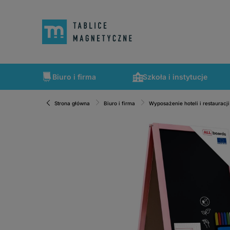
Biuro i firma
Szkoła i instytucje
Strona główna
Biuro i firma
Wyposażenie hoteli i restauracji
Szybka wysyłka, tablice zapakowane tak, że nic nie mogło 