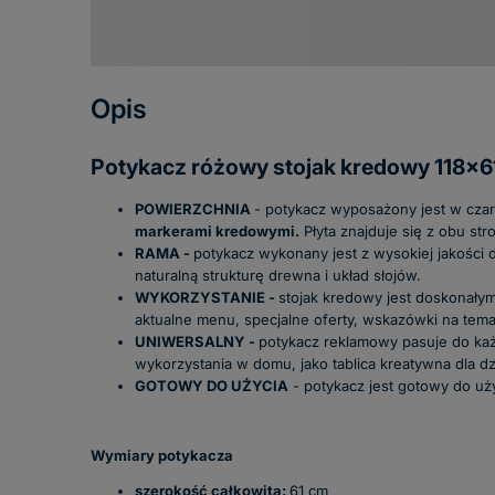
Opis
Potykacz różowy stojak kredowy 118x6
POWIERZCHNIA
- potykacz wyposażony jest w czar
markerami kredowymi.
Płyta znajduje się z obu st
RAMA -
potykacz wykonany jest z wysokiej jakości
naturalną strukturę drewna i układ słojów.
WYKORZYSTANIE -
stojak kredowy jest doskonałym
aktualne menu, specjalne oferty, wskazówki na temat 
UNIWERSALNY -
potykacz reklamowy pasuje do każde
wykorzystania w domu, jako tablica kreatywna dla dz
GOTOWY DO UŻYCIA
- potykacz jest gotowy do uży
Wymiary potykacza
szerokość całkowita:
61 cm