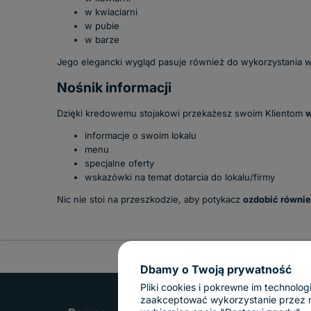
w kwiaciarni
w pubie
w barze
Jego elegancki wygląd pasuje również do wykorzystania 
Nośnik informacji
Dzięki kredowemu stojakowi przekażesz swoim Klientom
w
informacje o swoim lokalu
menu
specjalne oferty
wskazówki na temat dotarcia do lokalu/firmy
Nic nie stoi na przeszkodzie, aby potykacz
ozdobić równi
Dbamy o Twoją prywatność
Pliki cookies i pokrewne im technol
zaakceptować wykorzystanie przez nas