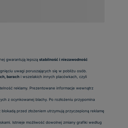
nej gwarantują lepszą
stabilność i niezawodność
ągnięciu uwagi poruszających się w pobliżu osób.
ach, barach
i wszelakich innych placówkach, czyli
ytelność reklamy. Prezentowane informacje wewnątrz
ych z ocynkowanej blachy. Po rozłożeniu przypomina
z blokadą przed złożeniem utrzymują przyczepioną reklamę
skami. Istnieje możliwość dowolnej zmiany grafiki według