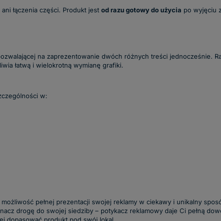
 ani łączenia części. Produkt jest
od razu gotowy do użycia
po wyjęciu z
pozwalającej na zaprezentowanie dwóch różnych treści jednocześnie. R
wia łatwą i wielokrotną wymianę grafiki.
zczególności w:
 możliwość pełnej prezentacji swojej reklamy w ciekawy i unikalny sp
oznacz drogę do swojej siedziby – potykacz reklamowy daje Ci pełną do
piej dopasować produkt pod swój lokal.