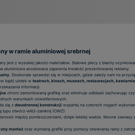
y w ramie aluminiowej srebrnej
y jest z wysokiej jakości materiałów. Stalowe plecy z blachy ocynkowa
ma aluminiowa anodowana zapewnia trwałość prezentowanej reklamy.
salny
. Doskonale sprawdzi się w miejscach, gdzie zależy nam na przyci
tów bądź ulotek w
teatrach, kinach, muzeach, restauracjach, kawiarni
rzekazania informacji.
yjna
chroni zamontowaną grafikę oraz eliminuje odblaski zachowując cz
udnych warunkach oświetleniowych.
da się z
dwustronnej konstrukcji
wspartej na czterech nogach wykonan
ową typu otwórz-włóż-zamknij (OWZ).
zenosić między pomieszczeniami, dzięki lekkiej wadze. Mocne zawiasy 
czny montaż
oraz wymianę grafiki przy pomocy otwieranej ramy z zatrza