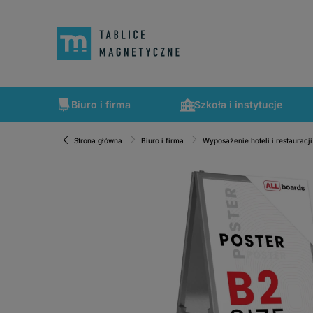
Biuro i firma
Szkoła i instytucje
Strona główna
Biuro i firma
Wyposażenie hoteli i restauracji
Szybka wysyłka, tablice zapakowane tak, że nic nie mogło 