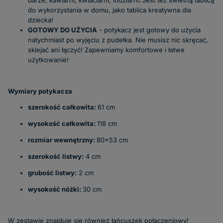
barze, kawiarni, kwiaciarni, lodziarni
.
Jest też świetną tablicą
do wykorzystania w domu, jako tablica kreatywna dla
dziecka!
GOTOWY DO UŻYCIA
- potykacz jest gotowy do użycia
natychmiast po wyjęciu z pudełka. Nie musisz nic skręcać,
sklejać ani łączyć! Zapewniamy komfortowe i łatwe
użytkowanie!
Wymiary potykacza
szerokość całkowita:
61 cm
wysokość całkowita:
118 cm
rozmiar wewnętrzny:
80x53 cm
szerokość listwy:
4 cm
grubość listwy:
2 cm
wysokość nóżki:
30 cm
W zestawie znajduje się również łańcuszek połączeniowy!