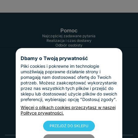
Pomoc
Najczęściej zadawane pytania
Realizacja i czas dostawy
Odbiór osobisty
Twoje konto
Informacje
Dbamy o Twoją prywatność
Regulamin
Reklamacje i zwroty
Pliki cookies i pokrewne im technologie
Gwarancja
umożliwiają poprawne działanie strony i
Polityka prywatności
pomagają nam dostosować ofertę do Twoich
Dostawy i płatności
potrzeb. Możesz zaakceptować wykorzystanie
Koszty dostawy
przez nas wszystkich tych plików i przejść do
InPost Pay
sklepu lub dostosować użycie plików do swoich
Sposoby płatności
preferencji, wybierając opcję "Dostosuj zgody".
O nas
Kontakt
Więcej o plikach cookies przeczytasz w naszej
Informacje o firmie
Polityce prywatności.
Nasze realizacje
Blog
PRZEJDŹ DO SKLEPU
© 2010 - 2025 Tablice Magnetyczne