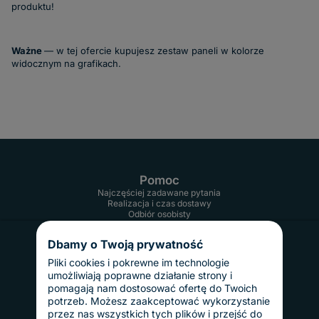
produktu!
Ważne
— w tej ofercie kupujesz zestaw paneli w kolorze
widocznym na grafikach.
Pomoc
Najczęściej zadawane pytania
Realizacja i czas dostawy
Odbiór osobisty
Twoje konto
Informacje
Dbamy o Twoją prywatność
Regulamin
Reklamacje i zwroty
Pliki cookies i pokrewne im technologie
Gwarancja
umożliwiają poprawne działanie strony i
Polityka prywatności
pomagają nam dostosować ofertę do Twoich
Dostawy i płatności
potrzeb. Możesz zaakceptować wykorzystanie
Koszty dostawy
przez nas wszystkich tych plików i przejść do
InPost Pay