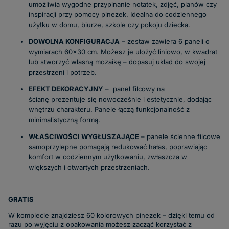
umożliwia wygodne przypinanie notatek, zdjęć, planów czy
inspiracji przy pomocy pinezek. Idealna do codziennego
użytku w domu, biurze, szkole czy pokoju dziecka.
DOWOLNA KONFIGURACJA
–
zestaw zawiera
6
panel
i
o
wymiarach
6
0x
3
0 cm
. Możesz je ułożyć liniowo, w kwadrat
lub stworzyć własną mozaikę – dopasuj układ do swojej
przestrzeni i potrzeb.
EFEKT DEKORACYJNY
–
panel filcowy na
ścianę
prezentuje się nowocześnie i estetycznie, dodając
wnętrzu charakteru. Panele łączą funkcjonalność z
minimalistyczną formą.
WŁAŚCIWOŚCI WYGŁUSZAJĄCE
–
panele ścienne filcowe
samoprzylepne
pomagają redukować hałas, poprawiając
komfort w codziennym użytkowaniu, zwłaszcza w
większych i otwartych przestrzeniach.
GRATIS
W komplecie znajdziesz 60 kolorowych pinezek – dzięki temu od
razu po wyjęciu z opakowania możesz zacząć korzystać z