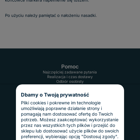
końcówce markera napełnienie się tuszem.
Po użyciu należy pamiętać o nałożeniu nasadki.
Pomoc
Najczęściej zadawane pytania
Realizacja i czas dostawy
Odbiór osobisty
Twoje konto
Informacje
Dbamy o Twoją prywatność
Regulamin
Reklamacje i zwroty
Pliki cookies i pokrewne im technologie
Gwarancja
umożliwiają poprawne działanie strony i
Polityka prywatności
pomagają nam dostosować ofertę do Twoich
Dostawy i płatności
potrzeb. Możesz zaakceptować wykorzystanie
Koszty dostawy
przez nas wszystkich tych plików i przejść do
InPost Pay
sklepu lub dostosować użycie plików do swoich
Sposoby płatności
preferencji, wybierając opcję "Dostosuj zgody".
O nas