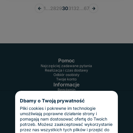
118x61
(2)
«
1
...
28
29
30
31
32
...
67
»
30x70
(3)
50x50
(2)
45x45
(5)
78x44
(5)
150x61
(1)
40x40
(10)
80x40
(12)
100x40
(11)
Pomoc
A3
(2)
Najczęściej zadawane pytania
Realizacja i czas dostawy
100x49,5
(7)
Odbiór osobisty
30x30
(1)
Twoje konto
Informacje
110x56
(2)
Regulamin
80x45
(2)
Reklamacje i zwroty
Gwarancja
Dbamy o Twoją prywatność
Polityka prywatności
Pliki cookies i pokrewne im technologie
Dostawy i płatności
umożliwiają poprawne działanie strony i
Koszty dostawy
InPost Pay
pomagają nam dostosować ofertę do Twoich
Sposoby płatności
potrzeb. Możesz zaakceptować wykorzystanie
O nas
przez nas wszystkich tych plików i przejść do