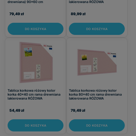
drewniana) 90x60 cm
lakierowana RÓŻOWA
180x90
(2)
180x100
(1)
79,49 zł
89,99 zł
160x120
(1)
180x100
(6)
DO KOSZYKA
DO KOSZYKA
180x120
(20)
200x100
(19)
200x120
(20)
220x100
(3)
220x120
(1)
240x100
(2)
240x120
(13)
250x100
(1)
Tablica korkowa różowy kolor
Tablica korkowa różowy kolor
250x120
(2)
korka 40x40 cm rama drewniana
korka 80x40 cm rama drewniana
lakierowana RÓŻOWA
lakierowana RÓŻOWA
300x100
(2)
300x120
(6)
54,49 zł
79,49 zł
400x120
(1)
A4
(2)
DO KOSZYKA
DO KOSZYKA
A5
(1)