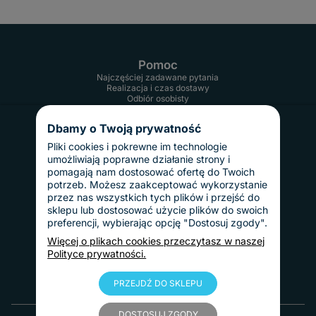
Pomoc
Najczęściej zadawane pytania
Realizacja i czas dostawy
Odbiór osobisty
Twoje konto
Informacje
Dbamy o Twoją prywatność
Regulamin
Reklamacje i zwroty
Pliki cookies i pokrewne im technologie
Gwarancja
umożliwiają poprawne działanie strony i
Polityka prywatności
pomagają nam dostosować ofertę do Twoich
Dostawy i płatności
potrzeb. Możesz zaakceptować wykorzystanie
Koszty dostawy
przez nas wszystkich tych plików i przejść do
InPost Pay
sklepu lub dostosować użycie plików do swoich
Sposoby płatności
preferencji, wybierając opcję "Dostosuj zgody".
O nas
Kontakt
Więcej o plikach cookies przeczytasz w naszej
Informacje o firmie
Polityce prywatności.
Nasze realizacje
Blog
PRZEJDŹ DO SKLEPU
© 2010 - 2025 Tablice Magnetyczne
DOSTOSUJ ZGODY